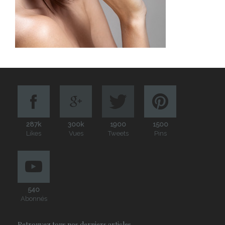
287k
300k
1900
1500
Likes
Vues
Tweets
Pins
540
Abonnés
Retrouvez tous nos derniers articles