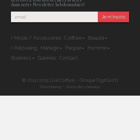
dans notre Newsletter hebdomadaire!
Je m'inscris
Mode / Accessoires
Coiffure
Beauté
Relooking
Mariage
People
Homme
Business
Galeries
Contact
© 2011/2015 LiveCoiffure - Groupe DigitGold |
-
Shampoing
Soins des cheveux