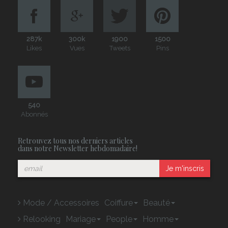
287k
300k
1900
1500
Likes
Vues
Tweets
Pins
540
Abonnés
Retrouvez tous nos derniers articles
dans notre Newsletter hebdomadaire!
Je m'inscris
Mode / Accessoires
Coiffure
Beauté
Relooking
Mariage
People
Homme