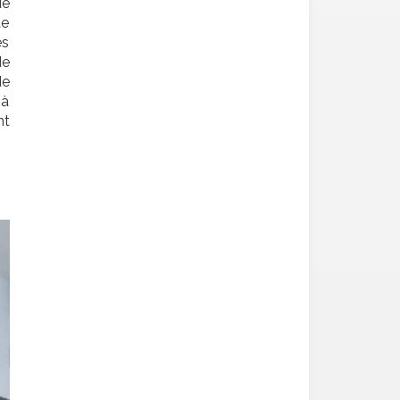
de
de
es
de
de
 à
nt