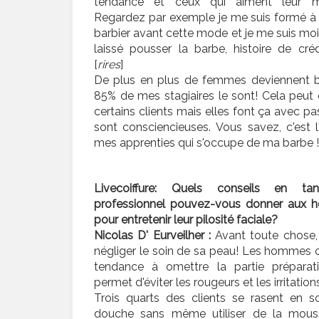
tendance et ceux qui aiment leur m
Regardez par exemple je me suis formé à 
barbier avant cette mode et je me suis m
laissé pousser la barbe, histoire de crédi
[
rires
]
De plus en plus de femmes deviennent ba
85% de mes stagiaires le sont! Cela peut
certains clients mais elles font ça avec pa
sont consciencieuses. Vous savez, c'est 
mes apprenties qui s'occupe de ma barbe !
Livecoiffure: Quels conseils en ta
professionnel pouvez-vous donner aux
pour entretenir leur pilosité faciale?
Nicolas D' Eurveilher :
Avant toute chose,
négliger le soin de sa peau! Les hommes 
tendance à omettre la partie préparati
permet d'éviter les rougeurs et les irritation
Trois quarts des clients se rasent en so
douche sans même utiliser de la mous