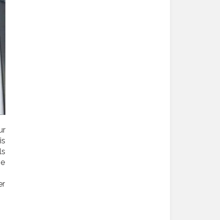
ur
is
ls
je
er