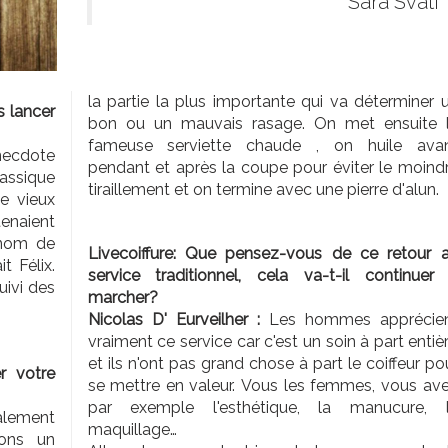
Sara Svati
la partie la plus importante qui va déterminer 
s lancer
bon ou un mauvais rasage. On met ensuite 
fameuse serviette chaude , on huile ava
necdote
pendant et après la coupe pour éviter le moind
lassique
tiraillement et on termine avec une pierre d'alun.
de vieux
tenaient
 nom de
Livecoiffure: Que pensez-vous de ce retour 
t Félix.
service traditionnel, cela va-t-il continuer
uivi des
marcher?
Nicolas D' Eurveilher :
Les hommes apprécie
vraiment ce service car c'est un soin à part entiè
et ils n'ont pas grand chose à part le coiffeur po
r votre
se mettre en valeur. Vous les femmes, vous av
par exemple l'esthétique, la manucure, 
alement
maquillage…
ons un