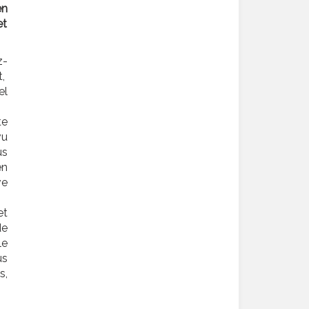
en
et
z-
t,
el
te
vu
us
en
ve
et
de
le
us
s,