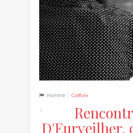
Homme
Coiffure
Rencontr
D'Eurveilher, 