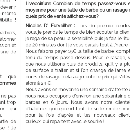
étier !
Livecoiffure: Combien de temps passez-vous 
devenir
moyenne pour une taille de barbe ou un rasage 
oi-même
quels prix de vente affichez-vous?
bilité !
Nicolas D' Eurveilher :
Lors du premier rende
vous, je prends le temps de bien écouter le clien
rbiers,
je regarde sa peau, la sensibilité, puis je fais le ritu
 étonner
de 20 minutes dont je vous parlais tout à l'heure.
ssion et
Nous faisons payer 15€ la taille de barbe, comp
l'une de
tenu du temps passé dessus. Pour le rasage, 
que nous utilisons plus de produits, qu'il y a pl
de surface à traiter et si l'on change de lame 
nt que
cours de rasage, cela augmente le prix qui s'élè
 hommes
alors à 23 €.
Nous avons en moyenne une semaine d'attente 
 ne pas
nous nous occupons d'environ une soixantaine 
ont trop
barbes en 6 jours. Nous avons notre clientè
on, qui
d'habitués qui reprend tout de suite rendez-vo
s.
pour la fois d'après et les nouveaux client
rtie de
curieux, qui repartent avec le sourire !
se ! Je