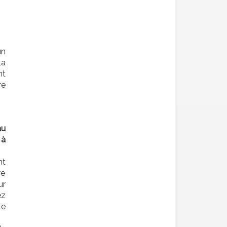
un
la
nt
re
au
 à
nt
re
ur
ez
le