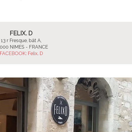
FELIX. D
13 r Fresque, bât A,
000 NIMES - FRANCE
FACEBOOK: Felix. D