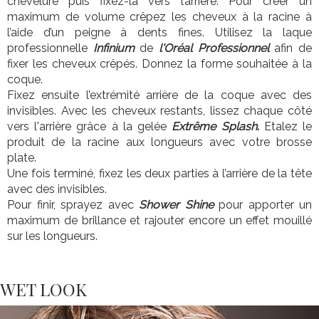
chevelure puis fixez-la vers l’arrière. Pour créer un
maximum de volume crêpez les cheveux à la racine à
l’aide d’un peigne à dents fines. Utilisez la laque
professionnelle
Infinium
de
l'Oréal Professionnel
afin de
fixer les cheveux crêpés. Donnez la forme souhaitée à la
coque.
Fixez ensuite l’extrémité arrière de la coque avec des
invisibles. Avec les cheveux restants, lissez chaque côté
vers l'arrière grâce à la gelée
Extrême Splash
.
Etalez le
produit de la racine aux longueurs avec votre brosse
plate.
Une fois terminé, fixez les deux parties à l’arrière de la tête
avec des invisibles.
Pour finir, sprayez avec
Shower Shine
pour apporter un
maximum de brillance et rajouter encore un effet mouillé
sur les longueurs.
WET LOOK