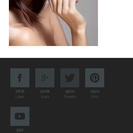
287k
300k
1900
1500
Likes
Vues
Tweets
Pins
540