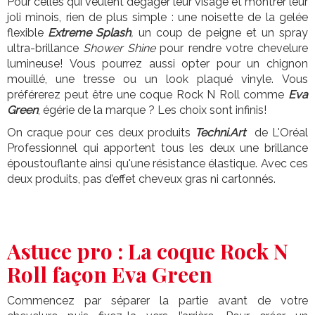
Pour celles qui veulent dégager leur visage et montrer leur
joli minois, rien de plus simple : une noisette de la gelée
flexible
Extreme Splash
,
un coup de peigne et un spray
ultra-brillance
Shower Shine
pour rendre votre chevelure
lumineuse! Vous pourrez aussi opter pour un chignon
mouillé, une tresse ou un look plaqué vinyle. Vous
préférerez peut être une coque Rock N Roll comme
Eva
Green
, égérie de la marque ? Les choix sont infinis!
On craque pour ces deux produits
Techni.Art
de L'Oréal
Professionnel qui apportent tous les deux une brillance
époustouflante ainsi qu'une résistance élastique. Avec ces
deux produits, pas d’effet cheveux gras ni cartonnés.
Astuce pro : La coque Rock N
Roll façon Eva Green
Commencez par séparer la partie avant de votre