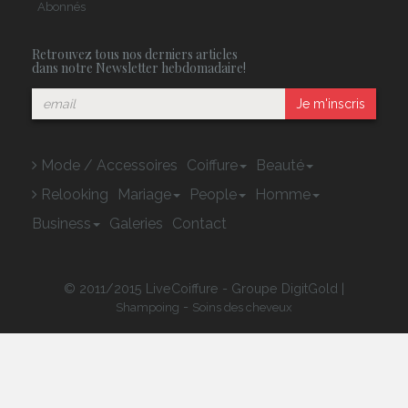
Abonnés
Retrouvez tous nos derniers articles
dans notre Newsletter hebdomadaire!
Je m'inscris
Mode / Accessoires
Coiffure
Beauté
Relooking
Mariage
People
Homme
Business
Galeries
Contact
© 2011/2015 LiveCoiffure - Groupe DigitGold |
-
Shampoing
Soins des cheveux