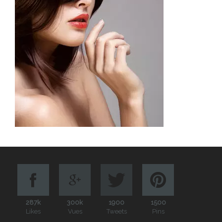
287k
300k
1900
1500
Likes
Vues
Tweets
Pins