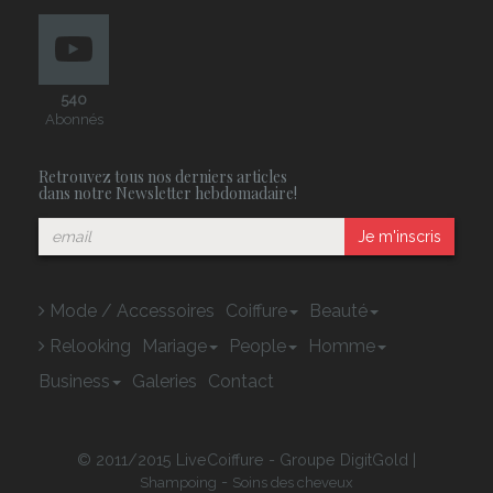
540
Abonnés
Retrouvez tous nos derniers articles
dans notre Newsletter hebdomadaire!
Je m'inscris
Mode / Accessoires
Coiffure
Beauté
Relooking
Mariage
People
Homme
Business
Galeries
Contact
© 2011/2015 LiveCoiffure - Groupe DigitGold |
-
Shampoing
Soins des cheveux