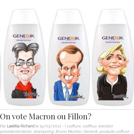
On vote Macron ou Fillon?
Par
Laetitia Richard
le
15/03/2017
- (
coiffure, coiffeur, élection
présidententielle, shampoing, Bruno Mocher, Generik, produits coiffure