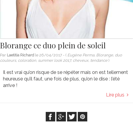
Blorange ce duo plein de soleil
Par
Laetitia Richard
le
26/04/2017
- (
Eugène Perma, Blorange, duo
couleurs, coloration, summer look 2017, cheveux, tendance
)
Il est vrai qu’on risque de se répéter mais on est tellement
heureuse qu’il faut, une fois de plus, qu’on le dise : l’été
arrive !
Lire plus