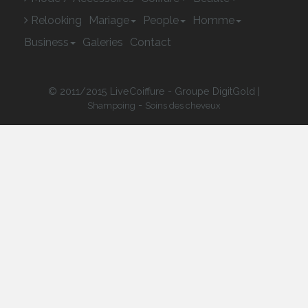
Relooking
Mariage
People
Homme
Business
Galeries
Contact
© 2011/2015 LiveCoiffure - Groupe DigitGold |
-
Shampoing
Soins des cheveux