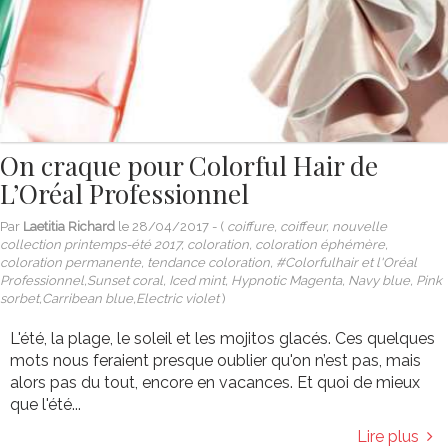
On craque pour Colorful Hair de
L’Oréal Professionnel
Par
Laetitia Richard
le
28/04/2017
- (
coiffure, coiffeur, nouvelle
collection printemps-été 2017, coloration, coloration éphémère,
coloration permanente, tendance coloration, #Colorfulhair et l'Oréal
Professionnel,Sunset coral, Iced mint, Hypnotic Magenta, Navy blue, Pink
sorbet,Carribean blue,Electric violet
)
L'été, la plage, le soleil et les mojitos glacés. Ces quelques
mots nous feraient presque oublier qu'on n’est pas, mais
alors pas du tout, encore en vacances. Et quoi de mieux
que l'été...
Lire plus