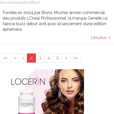
low cost, produit coiffure
)
Fondée en 2004 par Bruno Mocher, ancien commercial
des produits L’Oréal Professionnel, la marque Generik va
faire le buzz début avril avec le lancement d’une édition
éphémère.
Lire plus
<<
<
1
2
3
4
5
>
>>