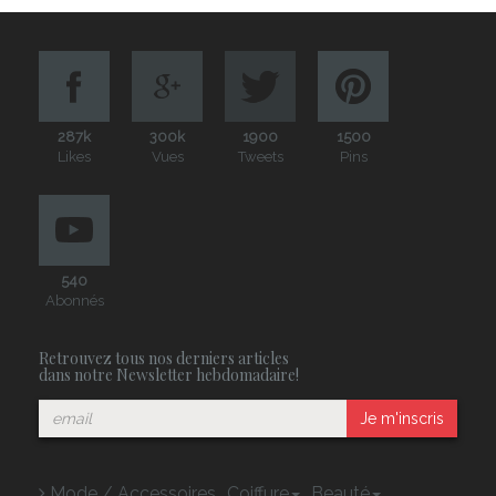
287k
300k
1900
1500
Likes
Vues
Tweets
Pins
540
Abonnés
Retrouvez tous nos derniers articles
dans notre Newsletter hebdomadaire!
Je m'inscris
Mode / Accessoires
Coiffure
Beauté