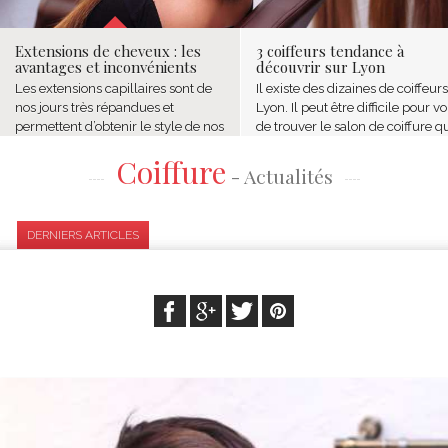
Extensions de cheveux : les
3 coiffeurs tendance à
avantages et inconvénients
découvrir sur Lyon
Les extensions capillaires sont de
Il existe des dizaines de coiffeurs
nos jours très répandues et
Lyon. Il peut être difficile pour v
permettent d’obtenir le style de nos
de trouver le salon de coiffure q
rêves. On en trouve ainsi une large
saura vous ravir. Chacun a ses
Coiffure
diversité sur le marché avec des
préférences, certains aiment les
- Actualités
caractéristiques...
tresses,...
DERNIERS ARTICLES