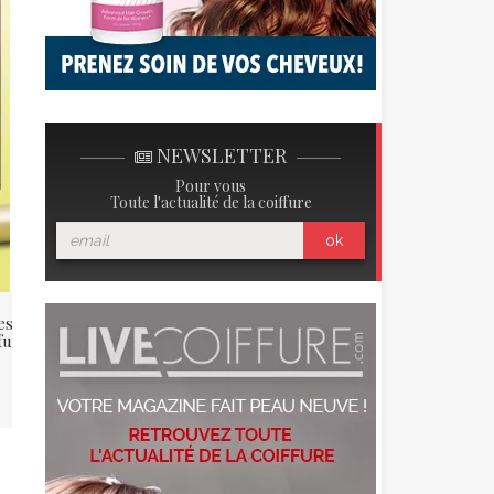
NEWSLETTER
Pour vous
Toute l'actualité de la coiffure
ok
essoires cheveux pour
SHOPPING BEAUTE : Sous le
ffures à couper le souffle
soleil…
Si le soleil réchauffe les peaux, il
les fragilise aussi. Pour palier aux
dommages ...