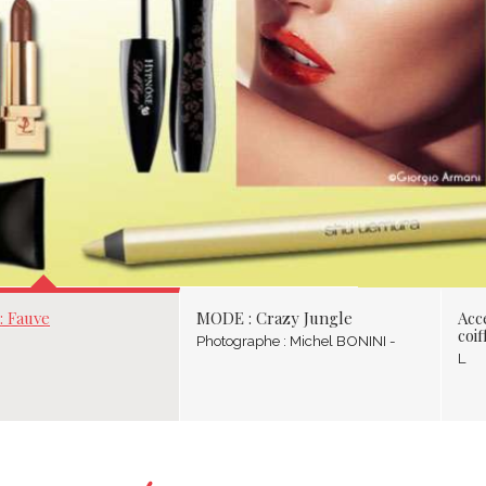
AUVE
: Fauve
MODE : Crazy Jungle
Acc
coi
Photographe : Michel BONINI -
L