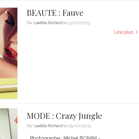
BEAUTE : Fauve
Par
Laetitia Richard
le
13/07/2013
Lire plus
MODE : Crazy Jungle
Par
Laetitia Richard
le
09/07/2013
Photographe : Michel BONINI -