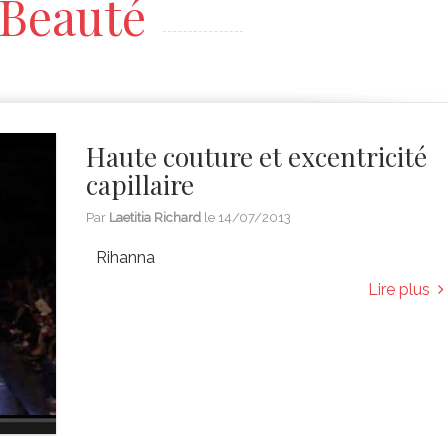
Beauté
Haute couture et excentricité
capillaire
Par
Laetitia Richard
le
14/07/2013
Rihanna
Lire plus