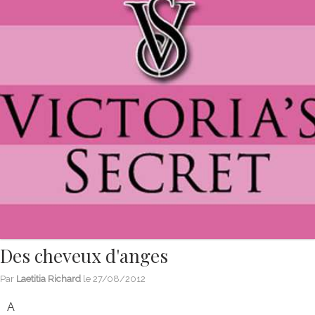
Des cheveux d'anges
Par
Laetitia Richard
le
27/08/2012
A