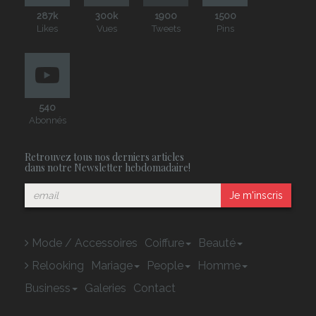
287k
300k
1900
1500
Likes
Vues
Tweets
Pins
540
Abonnés
Retrouvez tous nos derniers articles
dans notre Newsletter hebdomadaire!
Je m'inscris
Mode / Accessoires
Coiffure
Beauté
Relooking
Mariage
People
Homme
Business
Galeries
Contact