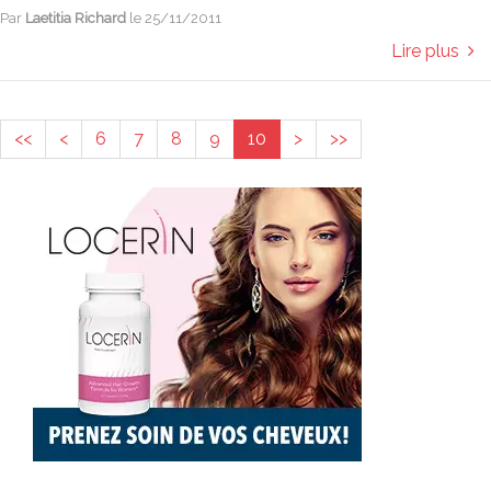
Par
Laetitia Richard
le
25/11/2011
Lire plus
<<
<
6
7
8
9
10
>
>>