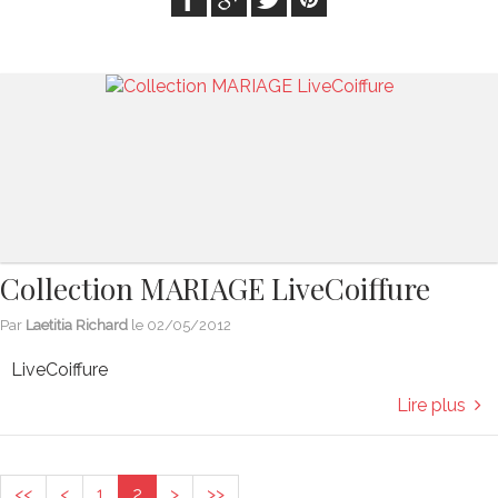
Collection MARIAGE LiveCoiffure
Par
Laetitia Richard
le
02/05/2012
LiveCoiffure
Lire plus
<<
<
1
2
>
>>