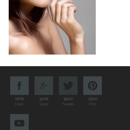
287k
300k
1900
1500
Likes
Vues
Tweets
Pins