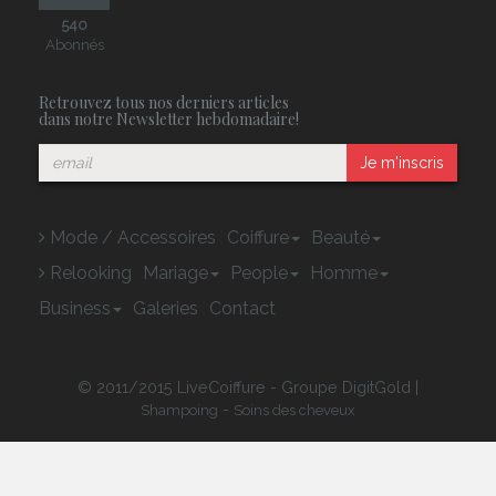
540
Abonnés
Retrouvez tous nos derniers articles
dans notre Newsletter hebdomadaire!
Je m'inscris
Mode / Accessoires
Coiffure
Beauté
Relooking
Mariage
People
Homme
Business
Galeries
Contact
© 2011/2015 LiveCoiffure - Groupe DigitGold |
-
Shampoing
Soins des cheveux