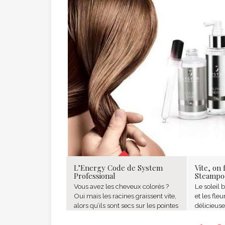
L’Energy Code de System
Vite, on 
Professional
Steampod
Vous avez les cheveux colorés ?
Le soleil 
Oui mais les racines graissent vite,
et les fle
alors qu’ils sont secs sur les pointes
délicieuse
! Entre les soins spécifiques aux
l'occasion
cheveux colorés, les shampoings
et de cra