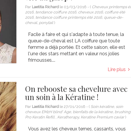
Par
Laetitia Richard
le
03/03/2016
- (
Cheveux printemps é
2016, tendance coiffure 2016, cheveux 2016, coiffure été
2016, tendance coiffure printemps été 2016, queue-de-
cheval, ponytail
)
Facile à faire et qui s'adapte à toute tenue, la
queue-de-cheval est LA coiffure que toute
femme a déjà portée. Et cette saison, elle est
l'une des stars mettant en valeur nos jolies
frimousses....
Lire plus
On rebooste sa chevelure avec
un soin à la Kératine !
Par
Laetitia Richard
le
27/01/2016
- (
Soin kératine, soin
cheveux EM2H blind' Age, bienfaits de la kératine, brushing
Pro Keratin Refill , Keratherapy, Keratine Premium caviar
)
Vous avez les cheveux ternes, cassants, vous