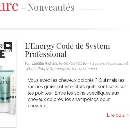
ure
- Nouveautés
des stars mettant en valeur nos
..
pour
jolies frimousses....
L’Energy Code de System
Professional
Par
Laetitia Richard
le
06/04/2016
- (
System Professional,
Wella, Poppy Delevingne, masque, soin
)
Vous avez les cheveux colorés ? Oui mais les
racines graissent vite, alors qu’ils sont secs sur
les pointes ! Entre les soins spécifiques aux
cheveux colorés, les shampoings pour
cheveux...
Lire plus