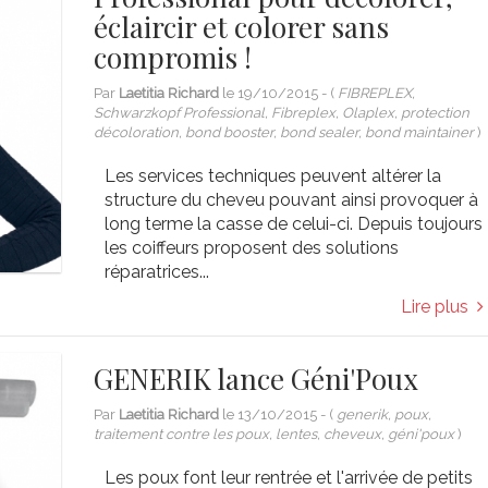
éclaircir et colorer sans
compromis !
Par
Laetitia Richard
le
19/10/2015
- (
FIBREPLEX,
Schwarzkopf Professional, Fibreplex, Olaplex, protection
décoloration, bond booster, bond sealer, bond maintainer
)
Les services techniques peuvent altérer la
structure du cheveu pouvant ainsi provoquer à
long terme la casse de celui-ci. Depuis toujours
les coiffeurs proposent des solutions
réparatrices...
Lire plus
GENERIK lance Géni'Poux
Par
Laetitia Richard
le
13/10/2015
- (
generik, poux,
traitement contre les poux, lentes, cheveux, géni'poux
)
Les poux font leur rentrée et l'arrivée de petits