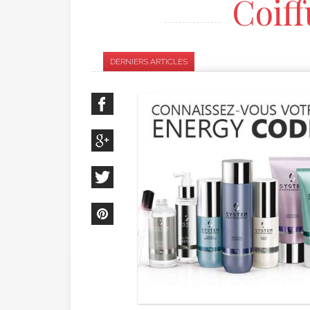
Coiff
pour cheveux...
2.0 Brazil.
DERNIERS ARTICLES