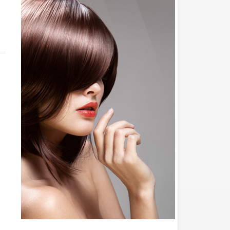
il revient en force...
 vous!