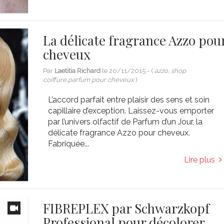
La délicate fragrance Azzo pou
cheveux
Par
Laetitia Richard
le
20/11/2015
- (
azzo, shop
coiffure,parfum pour cheveux
)
L’accord parfait entre plaisir des sens et soin
capillaire d’exception. Laissez-vous emporter
par l’univers olfactif de Parfum d’un Jour, la
délicate fragrance Azzo pour cheveux.
Fabriquée...
Lire plus
FIBREPLEX par Schwarzkopf
Professional pour décolorer,