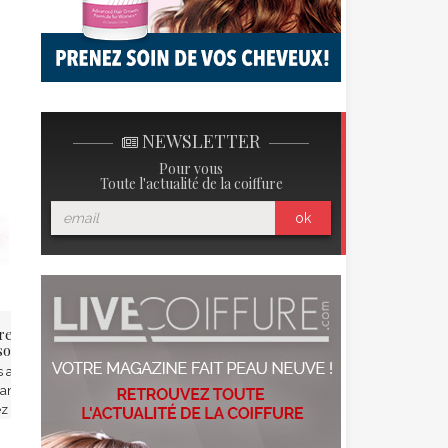
NEWSLETTER
Pour vous
Toute l'actualité de la coiffure
ok
rebooste sa chevelure avec
Le retour du peigne
oin à la Kératine !
Comment briller de mille feux
 avez les cheveux ternes,
capillairement parlant pour les
ants, vous êtes à bout et ne
fêtes ? On a l'accessoire parfait : Le
z plus quoi faire pour faire
peigne. On le pensait oublié dans
ler votre belle crinière? Pas de
les armoires de nos grands-mères,
que, le soin à la Kératine est fait