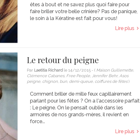
êtes à bout et ne savez plus quoi faire pour
faire briller votre belle crinière? Pas de panique,
le soin à la Kératine est fait pour vous!
Lire plus
Le retour du peigne
Par
Laetitia Richard
le
14/12/2015
- (
Maison Guillemette,
Clémence Cabanes, Free People, Jennifer Behr, Asos
peigne, chignon, bun, demi-queue, coiffures de fêtes
)
Comment briller de mille feux capillairement
parlant pour les fêtes ? On a l'accessoire parfait
: Le peigne. On le pensait oublié dans les
armoires de nos grands-mères, il revient en
force...
Lire plus