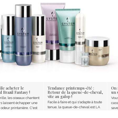
file acheter le
Tendance printemps-été :
On 
 Brazil Fantasy !
Retour de la queue-de-cheval,
un s
vite au galop !
brille, les oiseaux chantent
Vous
Facile à faire et qui s'adapte à toute
urs laissent échapper une
cass
tenue, la queue-de-cheval est LA
 odeur printanière. C'est
save
coiffure que toute femme a déjà
 de se mettre dans le ton
bril
portée. Et cette saison, elle est l'une
quer pour le Steampod
pani