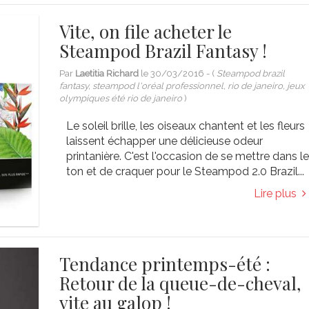
Vite, on file acheter le
Steampod Brazil Fantasy !
Par
Laetitia Richard
le
30/03/2016
- (
Steampod brazil
fantasy, steampod l'oréal professionnel, rio de janeiro, jeux
olympiques été rio de janeiro
)
Le soleil brille, les oiseaux chantent et les fleurs
laissent échapper une délicieuse odeur
printanière. C'est l'occasion de se mettre dans l
ton et de craquer pour le Steampod 2.0 Brazil...
Lire plus
Tendance printemps-été :
Retour de la queue-de-cheval,
vite au galop !