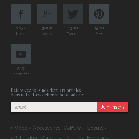
287k
300k
1900
1500
Likes
Vues
Tweets
Pins
540
Abonnés
Retrouvez tous nos derniers articles
dans notre Newsletter hebdomadaire!
Je m'inscris
Mode / Accessoires
Coiffure
Beauté
Relooking
Mariage
People
Homme