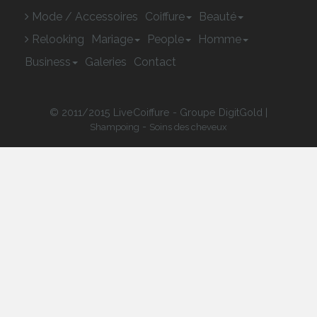
Mode / Accessoires
Coiffure
Beauté
Relooking
Mariage
People
Homme
Business
Galeries
Contact
© 2011/2015 LiveCoiffure - Groupe DigitGold |
-
Shampoing
Soins des cheveux