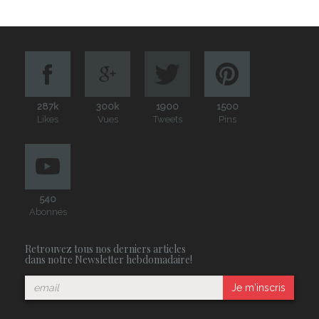
287k
300k
1900
1500
Likes
Vues
Tweets
Pins
540
Abonnés
Retrouvez tous nos derniers articles
dans notre Newsletter hebdomadaire!
Je m'inscris