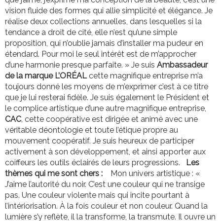
vision fluide des formes qui allie simplicité et élégance. Je
réalise deux collections annuelles, dans lesquelles si la
tendance a droit de cité, elle n’est qu’une simple
proposition, qui n’oublie jamais d’installer ma pudeur en
étendard. Pour moi le seul intérêt est de m’approcher
d’une harmonie presque parfaite. » Je suis
Ambassadeur
de la marque L’ORÉAL
cette magnifique entreprise m’a
toujours donné les moyens de m’exprimer c’est à ce titre
que je lui resterai fidèle. Je suis également le Président et
le complice artistique d’une autre magnifique entreprise,
CAC
, cette coopérative est dirigée et animé avec une
véritable déontologie et toute l’étique propre au
mouvement coopératif. Je suis heureux de participer
activement à son développement, et ainsi apporter aux
coiffeurs les outils éclairés de leurs progressions.
Les
thèmes qui me sont chers :
 Mon univers artistique : «
J’aime l’autorité du noir. C’est une couleur qui ne transige
pas. Une couleur violente mais qui incite pourtant à
l’intériorisation. À la fois couleur et non couleur. Quand la
lumière s’y reflète, il la transforme, la transmute. Il ouvre un