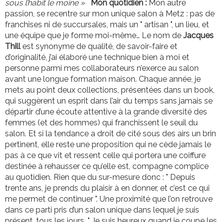
sous l’habit le moine »
Mon quotidien :
Mon autre
passion, se recentre sur mon unique salon à Metz : pas de
franchises ni de succursales, mais un " artisan ", un lieu, et
une équipe que je forme moi-même… Le nom de
Jacques
Thill
est synonyme de qualité, de savoir-faire et
d’originalité, j’ai élaboré une technique bien à moi et
personne parmi mes collaborateurs n’exerce au salon
avant une longue formation maison. Chaque année, je
mets au point deux collections, présentées dans un book,
qui suggèrent un esprit dans l’air du temps sans jamais se
départir d’une écoute attentive à la grande diversité des
femmes (et des hommes) qui franchissent le seuil du
salon. Et si la tendance a droit de cité sous des airs un brin
pertinent, elle reste une proposition qui ne cède jamais le
pas à ce que vit et ressent celle qui portera une coiffure
destinée à rehausser ce qu’elle est, compagne complice
au quotidien. Rien que du sur-mesure donc : " Depuis
trente ans, je prends du plaisir à en donner, et c’est ce qui
me permet de continuer ". Une proximité que l’on retrouve
dans ce parti pris d’un salon unique dans lequel je suis
présent, tous les jours. " Je suis heureux quand je coupe les