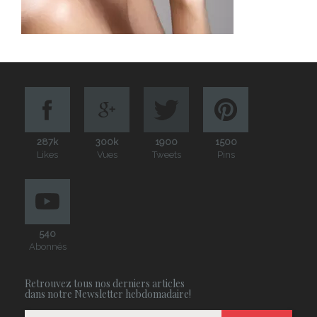
287k
300k
1900
1500
Likes
Vues
Tweets
Pins
540
Abonnés
Retrouvez tous nos derniers articles
dans notre Newsletter hebdomadaire!