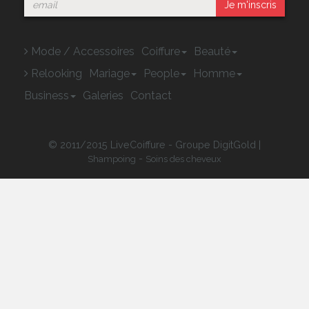
Je m'inscris
Mode / Accessoires
Coiffure
Beauté
Relooking
Mariage
People
Homme
Business
Galeries
Contact
© 2011/2015 LiveCoiffure - Groupe DigitGold |
-
Shampoing
Soins des cheveux