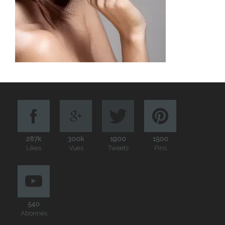
287k
300k
1900
1500
Likes
Vues
Tweets
Pins
540
Abonnés