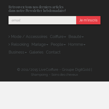
Retrouvez tous nos derniers articles
dans notre Newsletter hebdomadaire!
Je m'inscris
Mode / Accessoires
Coiffure
Beauté
Relooking
Mariage
People
Homme
Business
Galeries
Contact
© 2011/2015 LiveCoiffure - Groupe DigitGold |
-
Shampoing
Soins des cheveux