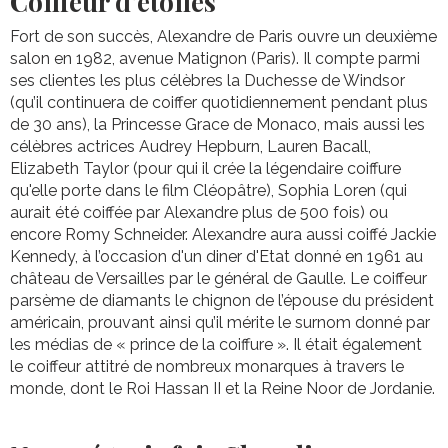
Coiffeur d’étoiles
Fort de son succès, Alexandre de Paris ouvre un deuxième
salon en 1982, avenue Matignon (Paris). Il compte parmi
ses clientes les plus célèbres la Duchesse de Windsor
(qu’il continuera de coiffer quotidiennement pendant plus
de 30 ans), la Princesse Grace de Monaco, mais aussi les
célèbres actrices Audrey Hepburn, Lauren Bacall,
Elizabeth Taylor (pour qui il crée la légendaire coiffure
qu'elle porte dans le film Cléopâtre), Sophia Loren (qui
aurait été coiffée par Alexandre plus de 500 fois) ou
encore Romy Schneider. Alexandre aura aussi coiffé Jackie
Kennedy, à l’occasion d'un diner d'Etat donné en 1961 au
château de Versailles par le général de Gaulle. Le coiffeur
parsème de diamants le chignon de l’épouse du président
américain, prouvant ainsi qu’il mérite le surnom donné par
les médias de « prince de la coiffure ». Il était également
le coiffeur attitré de nombreux monarques à travers le
monde, dont le Roi Hassan II et la Reine Noor de Jordanie.