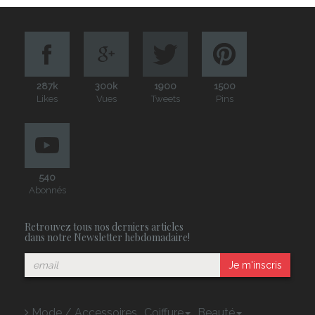
287k
300k
1900
1500
Likes
Vues
Tweets
Pins
540
Abonnés
Retrouvez tous nos derniers articles
dans notre Newsletter hebdomadaire!
Je m'inscris
Mode / Accessoires
Coiffure
Beauté