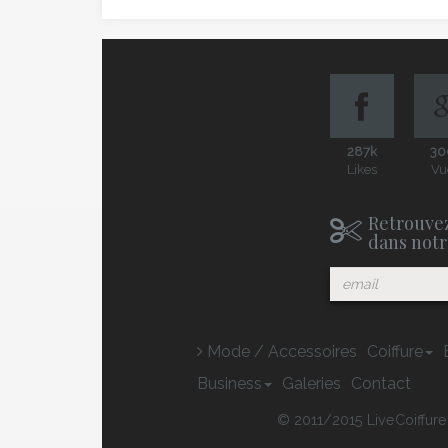
287k
30
Likes
Vu
Retrouvez
dans notr
Mode / Accessoires
Coiffure
Business
Galeries
Contact
© 2011/2015 LiveCoiffure