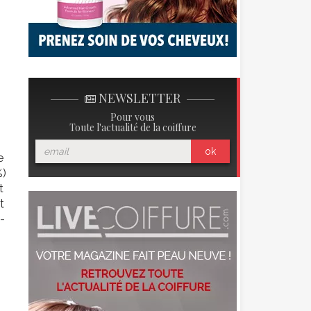
NEWSLETTER
Pour vous
Toute l'actualité de la coiffure
ok
e
%)
t
t
-