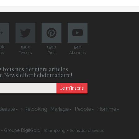
0k
1900
1500
540
es
Tweets
Pins
Abonnés
 tous nos derniers articles
e Newsletter hebdomadaire!
Je m'inscris
Beauté
Relooking
Mariage
People
Homme
 - Groupe DigitGold |
-
Shampoing
Soins des cheveux