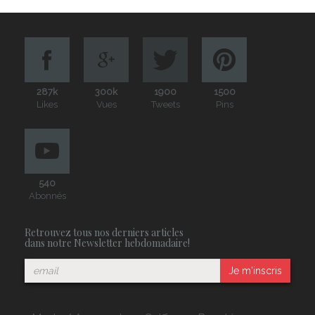
287k
300k
1900
1500
Likes
Vues
Tweets
Pins
540
Abonnés
Retrouvez tous nos derniers articles
dans notre Newsletter hebdomadaire!
Je m'inscris