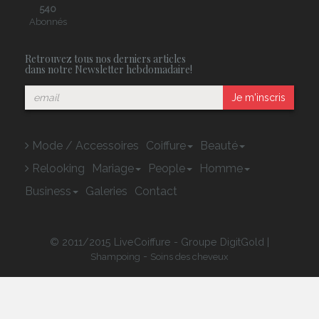
540
Abonnés
Retrouvez tous nos derniers articles
dans notre Newsletter hebdomadaire!
Je m'inscris
Mode / Accessoires
Coiffure
Beauté
Relooking
Mariage
People
Homme
Business
Galeries
Contact
© 2011/2015 LiveCoiffure - Groupe DigitGold |
-
Shampoing
Soins des cheveux