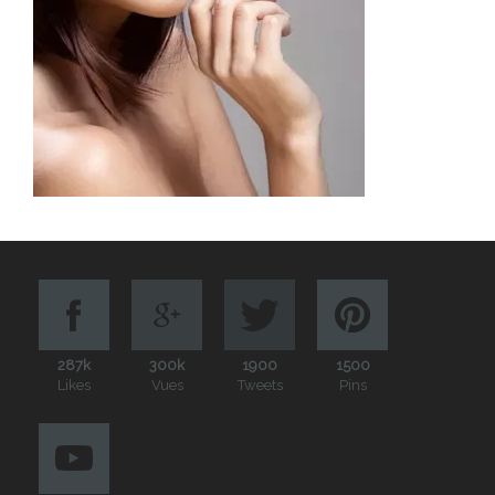
287k
300k
1900
1500
Likes
Vues
Tweets
Pins