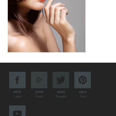
287k
300k
1900
1500
Likes
Vues
Tweets
Pins