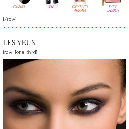
[/row]
LES YEUX
[row] [one_third]