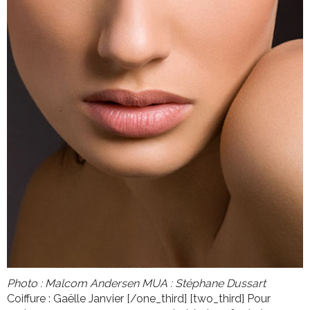
Photo : Malcom Andersen
MUA : Stéphane Dussart
Coiffure : Gaëlle Janvier [/one_third] [two_third] Pour