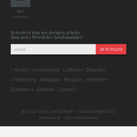
540
Abonnés
Retrouvez tous nos derniers articles
dans notre Newsletter hebdomadaire!
Je m'inscris
Mode / Accessoires
Coiffure
Beauté
Relooking
Mariage
People
Homme
Business
Galeries
Contact
© 2011/2015 LiveCoiffure - Groupe DigitGold |
-
Shampoing
Soins des cheveux