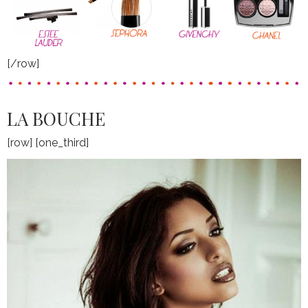
[/row]
LA BOUCHE
[row] [one_third]