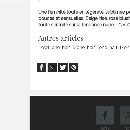
Une féminité toute en légèreté, sublimée p
douces et sensuelles. Beige irisé, rose blush
toute sérénité sur la tendance nude.
Par C
Autres articles
[row] [one_half] [/one_half] [one_half] [/o
287k
30