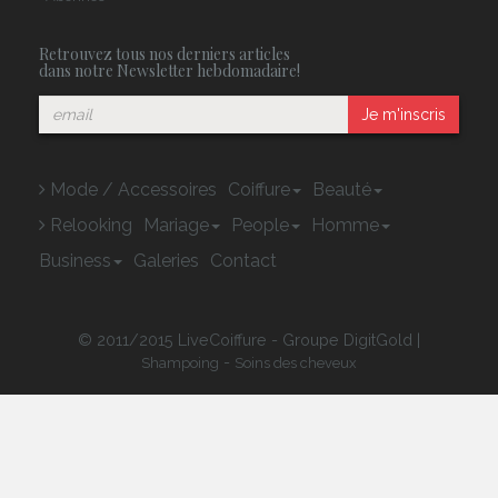
Retrouvez tous nos derniers articles
dans notre Newsletter hebdomadaire!
Je m'inscris
Mode / Accessoires
Coiffure
Beauté
Relooking
Mariage
People
Homme
Business
Galeries
Contact
© 2011/2015 LiveCoiffure - Groupe DigitGold |
-
Shampoing
Soins des cheveux