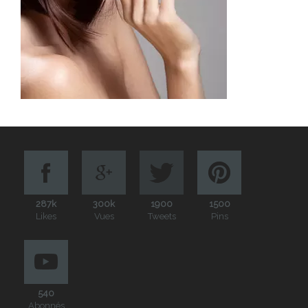
287k
300k
1900
1500
Likes
Vues
Tweets
Pins
540
Abonnés