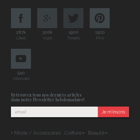
287k
300k
1900
1500
Likes
Vues
Tweets
Pins
540
Abonnés
Retrouvez tous nos derniers articles
dans notre Newsletter hebdomadaire!
Je m'inscris
Mode / Accessoires
Coiffure
Beauté