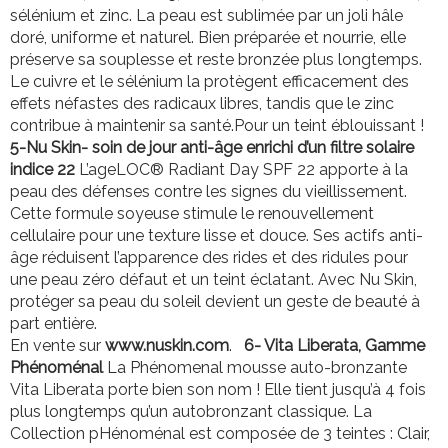
sélénium et zinc. La peau est sublimée par un joli hâle
doré, uniforme et naturel. Bien préparée et nourrie, elle
préserve sa souplesse et reste bronzée plus longtemps.
Le cuivre et le sélénium la protègent efficacement des
effets néfastes des radicaux libres, tandis que le zinc
contribue à maintenir sa santé.Pour un teint éblouissant !
5-
Nu Skin- soin de jour anti-âge enrichi d’un filtre solaire
indice 22
L’ageLOC® Radiant Day SPF 22 apporte à la
peau des défenses contre les signes du vieillissement.
Cette formule soyeuse stimule le renouvellement
cellulaire pour une texture lisse et douce. Ses actifs anti-
âge réduisent l’apparence des rides et des ridules pour
une peau zéro défaut et un teint éclatant. Avec Nu Skin,
protéger sa peau du soleil devient un geste de beauté à
part entière.
En vente sur
www.nuskin.com
.
6- Vita Liberata, Gamme
Phénoménal
La Phénomenal mousse auto-bronzante
Vita Liberata porte bien son nom ! Elle tient jusqu’à 4 fois
plus longtemps qu’un autobronzant classique. La
Collection pHénoménal est composée de 3 teintes : Clair,