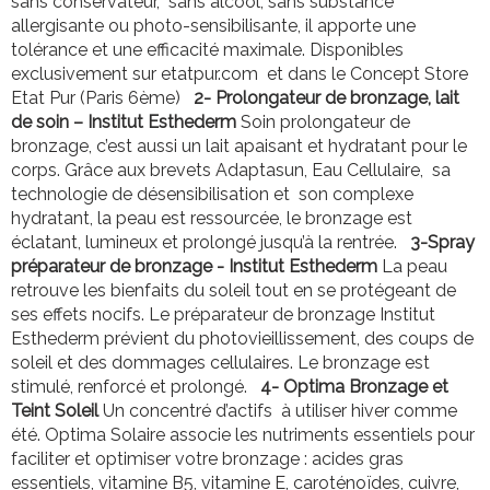
sans conservateur, sans alcool, sans substance
allergisante ou photo-sensibilisante, il apporte une
tolérance et une efficacité maximale. Disponibles
exclusivement sur etatpur.com et dans le Concept Store
Etat Pur (Paris 6ème)
2-
Prolongateur de bronzage, lait
de soin – Institut Esthederm
Soin prolongateur de
bronzage, c’est aussi un lait apaisant et hydratant pour le
corps. Grâce aux brevets Adaptasun, Eau Cellulaire, sa
technologie de désensibilisation et son complexe
hydratant, la peau est ressourcée, le bronzage est
éclatant, lumineux et prolongé jusqu’à la rentrée.
3-
Spray
préparateur de bronzage - Institut Esthederm
La peau
retrouve les bienfaits du soleil tout en se protégeant de
ses effets nocifs. Le préparateur de bronzage Institut
Esthederm prévient du photovieillissement, des coups de
soleil et des dommages cellulaires. Le bronzage est
stimulé, renforcé et prolongé.
4-
Optima Bronzage et
Teint Soleil
Un concentré d’actifs à utiliser hiver comme
été. Optima Solaire associe les nutriments essentiels pour
faciliter et optimiser votre bronzage : acides gras
essentiels, vitamine B5, vitamine E, caroténoïdes, cuivre,