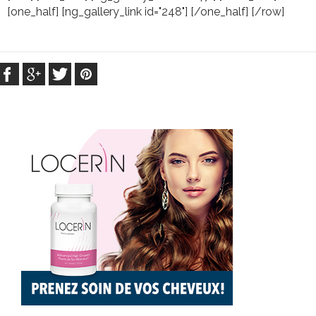
[one_half] [ng_gallery_link id="248"] [/one_half] [/row]