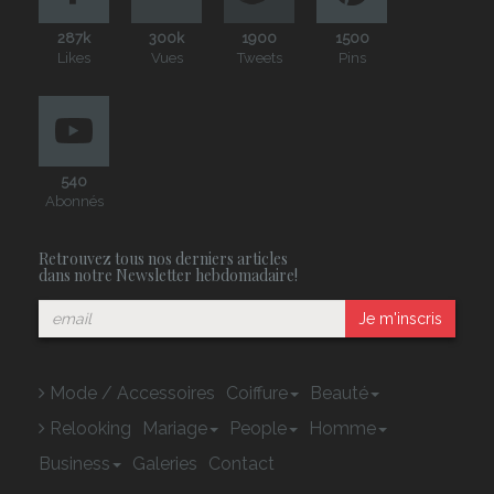
287k
300k
1900
1500
Likes
Vues
Tweets
Pins
540
Abonnés
Retrouvez tous nos derniers articles
dans notre Newsletter hebdomadaire!
Je m'inscris
Mode / Accessoires
Coiffure
Beauté
Relooking
Mariage
People
Homme
Business
Galeries
Contact