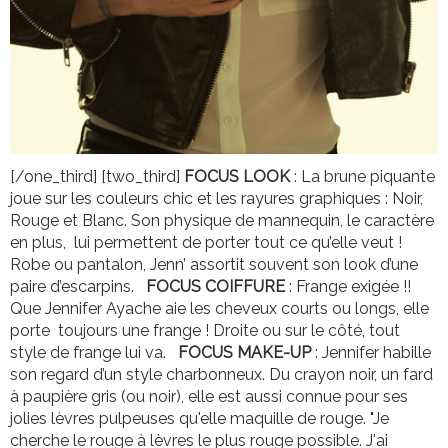
[/one_third] [two_third]
FOCUS LOOK
: La brune piquante
joue sur les couleurs chic et les rayures graphiques : Noir,
Rouge et Blanc. Son physique de mannequin, le caractère
en plus, lui permettent de porter tout ce qu’elle veut !
Robe ou pantalon, Jenn’ assortit souvent son look d’une
paire d’escarpins.
FOCUS COIFFURE
: Frange exigée !!
Que Jennifer Ayache aie les cheveux courts ou longs, elle
porte toujours une frange ! Droite ou sur le côté, tout
style de frange lui va.
FOCUS MAKE-UP
: Jennifer habille
son regard d’un style charbonneux. Du crayon noir, un fard
à paupière gris (ou noir), elle est aussi connue pour ses
jolies lèvres pulpeuses qu'elle maquille de rouge. "Je
cherche le rouge à lèvres le plus rouge possible. J'ai