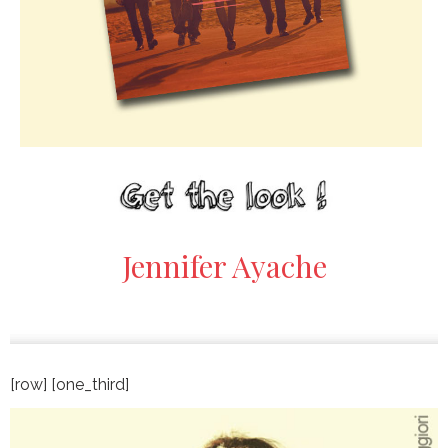
Jennifer Ayache
[row] [one_third]