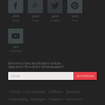
287k
300k
1900
1500
Likes
Vues
Tweets
Pins
540
Abonnés
Retrouvez tous nos derniers articles
dans notre Newsletter hebdomadaire!
Je m'inscris
Mode / Accessoires
Coiffure
Beauté
Relooking
Mariage
People
Homme