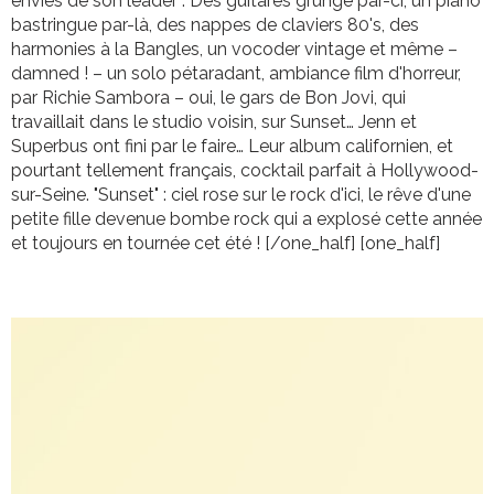
envies de son leader : Des guitares grunge par-ci, un piano
bastringue par-là, des nappes de claviers 80's, des
harmonies à la Bangles, un vocoder vintage et même –
damned ! – un solo pétaradant, ambiance film d'horreur,
par Richie Sambora – oui, le gars de Bon Jovi, qui
travaillait dans le studio voisin, sur Sunset… Jenn et
Superbus ont fini par le faire… Leur album californien, et
pourtant tellement français, cocktail parfait à Hollywood-
sur-Seine. "Sunset" : ciel rose sur le rock d'ici, le rêve d'une
petite fille devenue bombe rock qui a explosé cette année
et toujours en tournée cet été ! [/one_half] [one_half]