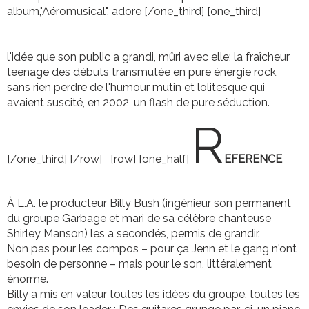
album,"Aéromusical", adore [/one_third] [one_third]
l'idée que son public a grandi, mûri avec elle; la fraîcheur
teenage des débuts transmutée en pure énergie rock,
sans rien perdre de l'humour mutin et lolitesque qui
avaient suscité, en 2002, un flash de pure séduction.
R
[/one_third] [/row]
[row] [one_half]
EFERENCE
À L.A. le producteur Billy Bush (ingénieur son permanent
du groupe Garbage et mari de sa célèbre chanteuse
Shirley Manson) les a secondés, permis de grandir.
Non pas pour les compos – pour ça Jenn et le gang n'ont
besoin de personne – mais pour le son, littéralement
énorme.
Billy a mis en valeur toutes les idées du groupe, toutes les