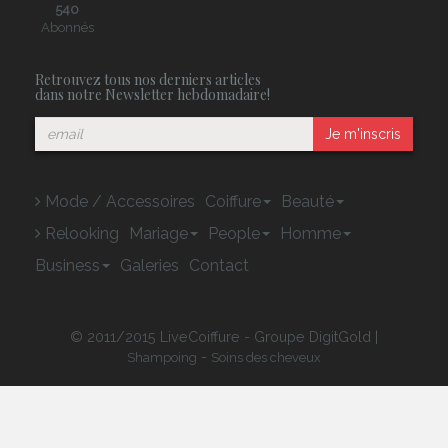
540
Abonnés
Retrouvez tous nos derniers articles
dans notre Newsletter hebdomadaire!
Je m'inscris
Mode / Accessoires
Coiffure
Beauté
Relooking
Mariage
People
Homme
Business
Galeries
Contact
© 2011/2015 LiveCoiffure - Groupe DigitGold |
-
Shampoing
Soins des cheveux