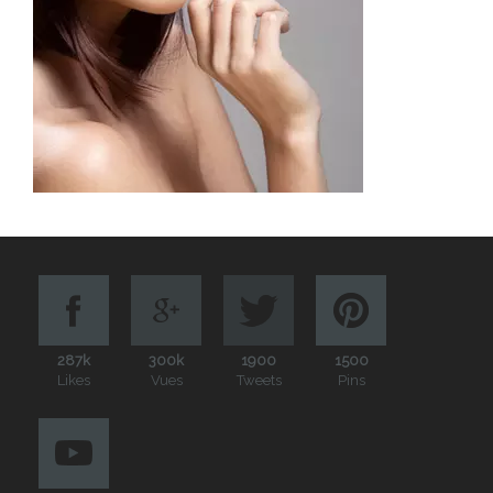
287k
300k
1900
1500
Likes
Vues
Tweets
Pins