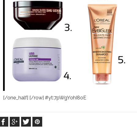
[/one_half] [/row] #yt:7pWgYohI8oE