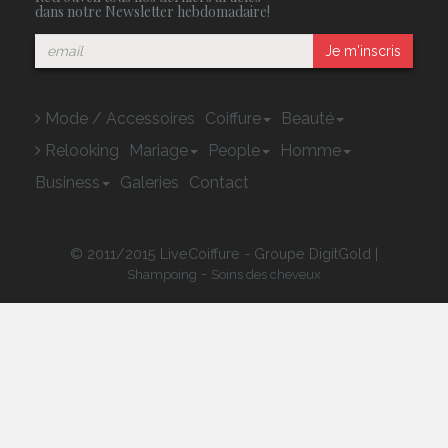
dans notre Newsletter hebdomadaire!
Je m'inscris
Mode / Accessoires
Coiffure
Beauté
Relooking
Mariage
People
Homme
Business
Galeries
Contact
© 2011/2015 LiveCoiffure - Groupe DigitGold |
-
Shampoing
Soins des cheveux