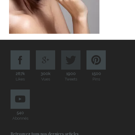
287k
300k
1900
1500
Likes
Vues
Tweets
Pins
540
Abonnés
Retrouvez tous nos derniers articles