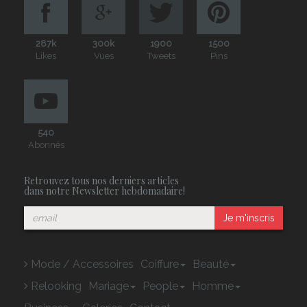
287k
300k
1900
1500
Likes
Vues
Tweets
Pins
540
Abonnés
Retrouvez tous nos derniers articles
dans notre Newsletter hebdomadaire!
Je m'inscris
Mode / Accessoires
Coiffure
Beauté
Relooking
Mariage
People
Homme