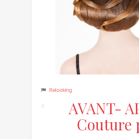
Relooking
AVANT- A
Couture p