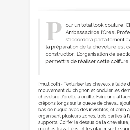
P
our un total look couture, 
Ambassadrice l’Oréal Profe
s’accordera parfaitement a
la préparation de la chevelure est c
construction. L'organisation de sec
permettra de réaliser cette coiffure
[multicol]
1-
Texturiser les cheveux à l’aide 
mouvement du chignon et onduler les demies 
chevelure d’oreille à oreille. Faire une attach
crêpons longs sur la queue de cheval, ajout
bas de nuque avec des invisibles, et enfin aj
organisant plusieurs zones, trois parties à 
supports. Coiffer le dessus de la chevelure, v
mèches travaillées, et les placer sur le sup