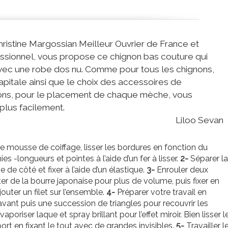
Christine Margossian Meilleur Ouvrier de France et
ssionnel, vous propose ce chignon bas couture qui
vec une robe dos nu. Comme pour tous les chignons,
apitale ainsi que le choix des accessoires de
tions, pour le placement de chaque mèche, vous
 plus facilement.
Liloo Sevan
de mousse de coiffage, lisser les bordures en fonction du
-longueurs et pointes à l’aide d’un fer à lisser.
2-
Séparer la
e de côté et fixer à l’aide d’un élastique.
3-
Enrouler deux
er de la bourre japonaise pour plus de volume, puis fixer en
outer un filet sur l’ensemble.
4-
Préparer votre travail en
l’avant puis une succession de triangles pour recouvrir les
aporiser laque et spray brillant pour l’effet miroir. Bien lisser l
port en fixant le tout avec de grandes invisibles.
5-
Travailler l