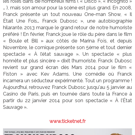
les rôles dans de nombreux films ( « Disco », « Incognito »
… ), mais son amour pour la scène est plus grand. En 2008,
Franck présente un tout nouveau One-man Show, « Il
Était Une Fois… Franck Dubosc », une autobiographie
hilarante. 2013 marque le grand retour de notre humoriste
préféré ! En février, Franck joue le rôle du père dans le film
« Boule et Bill » aux côtés de Marina Foïs, et depuis
Novembre, le comique présente son 5ème et tout dernier
spectacle « À l’état sauvage ». Un spectacle « plus
honnête et plus sincère » dixit l’humoriste. Franck Dubosc
revient sur grand écran dès Mars 2014 pour le film «
Fiston » avec Kev Adams. Une comédie où Franck
incarnera un séducteur expérimenté. Tout un programme !
Aujourd’hui, retrouvez Franck Dubosc jusqu'au 5 janvier au
Casino de Paris, puis en tournée dans toute la France à
partir du 22 janvier 2014 pour son spectacle « À l’État
Sauvage ».
www.ticketnet.fr