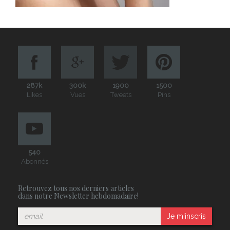
287k
300k
1900
1500
Likes
Vues
Tweets
Pins
540
Abonnés
Retrouvez tous nos derniers articles
dans notre Newsletter hebdomadaire!
Je m'inscris