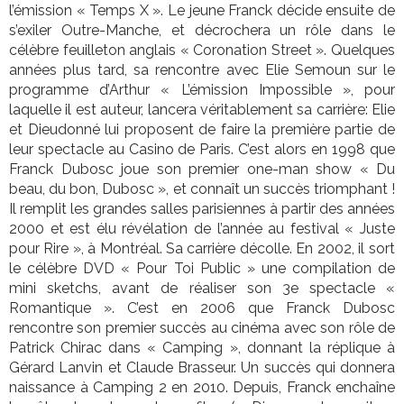
l’émission « Temps X ». Le jeune Franck décide ensuite de
s’exiler Outre-Manche, et décrochera un rôle dans le
célèbre feuilleton anglais « Coronation Street ». Quelques
années plus tard, sa rencontre avec Elie Semoun sur le
programme d’Arthur « L’émission Impossible », pour
laquelle il est auteur, lancera véritablement sa carrière: Elie
et Dieudonné lui proposent de faire la première partie de
leur spectacle au Casino de Paris. C’est alors en 1998 que
Franck Dubosc joue son premier one-man show « Du
beau, du bon, Dubosc », et connaît un succès triomphant !
Il remplit les grandes salles parisiennes à partir des années
2000 et est élu révélation de l’année au festival « Juste
pour Rire », à Montréal. Sa carrière décolle. En 2002, il sort
le célèbre DVD « Pour Toi Public » une compilation de
mini sketchs, avant de réaliser son 3e spectacle «
Romantique ». C’est en 2006 que Franck Dubosc
rencontre son premier succès au cinéma avec son rôle de
Patrick Chirac dans « Camping », donnant la réplique à
Gérard Lanvin et Claude Brasseur. Un succès qui donnera
naissance à Camping 2 en 2010. Depuis, Franck enchaîne