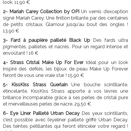
look. 11,90 €
2- Mariah Carey Collection by OPI
Un vernis d’exception
signé Mariah Carey. Une finition brillante par des centaines
de petits cristaux. Glamour jusqu'au bout des ongles !
13,90 €
3- Fard à paupière pailleté Black Up
Des fards ultra
pigmentés, pailletés et nacrés. Pour un regard intense et
envoûtant ! 16 €
4- Strass Cristal Make Up For Ever
Idéal pour un look
inspiré des défilés, les bijoux de peau Make Up Forever
feront de vous une vraie star ! 15,90 €
5- KissKiss Strass Guerlain
Une bouche scintillante,
étincelante. KissKiss Strass apporte à vos lèvres une
brillance incomparable grâce à ses perles de cristal pure
et merveilleuses perles de nacre. 29,50 €
6- Eye Liner Pailleté Urban Decay
Des yeux scintillants,
c’est possible avec l’eyeliner pailleté griffé Urban Decay.
Des teintes pétillantes qui feront étinceler votre regard !