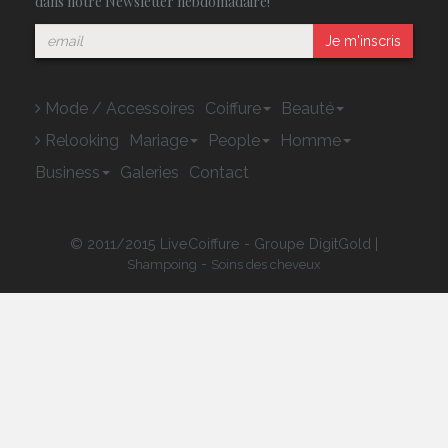
dans notre Newsletter hebdomadaire!
Je m'inscris
Mode / Accessoires
Coiffure
Beauté
Relooking
Mariage
People
Homme
Business
Galeries
Contact
© 2011/2015 LiveCoiffure - Groupe DigitGold |
-
Shampoing
Soins des cheveux