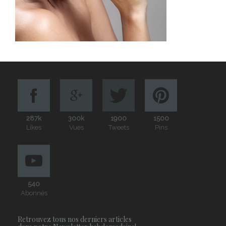
287k
300k
1900
1500
Likes
Vues
Tweets
Pins
540
Abonnés
Retrouvez tous nos derniers articles