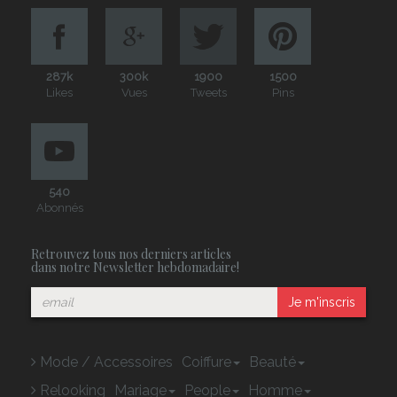
287k
300k
1900
1500
Likes
Vues
Tweets
Pins
540
Abonnés
Retrouvez tous nos derniers articles
dans notre Newsletter hebdomadaire!
Je m'inscris
Mode / Accessoires
Coiffure
Beauté
Relooking
Mariage
People
Homme