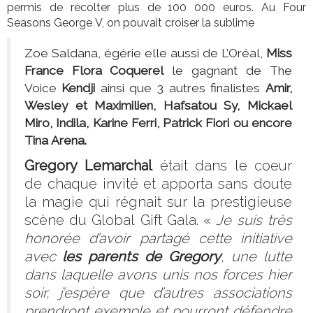
permis de récolter plus de 100 000 euros. Au Four
Seasons George V, on pouvait croiser la sublime
Zoe Saldana, égérie elle aussi de L’Oréal,
Miss
France Flora Coquerel
le gagnant de The
Voice
Kendji
ainsi que 3 autres finalistes
Amir,
Wesley et Maximilien, Hafsatou Sy, Mickael
Miro, Indila, Karine Ferri, Patrick Fiori ou encore
Tina Arena.
Gregory Lemarchal
était dans le coeur
de chaque invité et apporta sans doute
la magie qui régnait sur la prestigieuse
scène du Global Gift Gala. «
Je suis très
honorée d’avoir partagé cette initiative
avec
les parents de Gregory
, une lutte
dans laquelle avons unis nos forces hier
soir, j’espère que d’autres associations
prendront exemple et pourront défendre