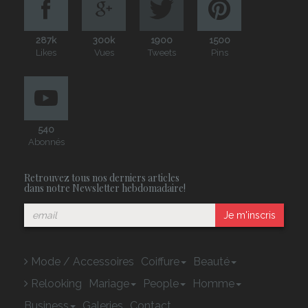
287k
300k
1900
1500
Likes
Vues
Tweets
Pins
540
Abonnés
Retrouvez tous nos derniers articles
dans notre Newsletter hebdomadaire!
Je m'inscris
Mode / Accessoires
Coiffure
Beauté
Relooking
Mariage
People
Homme
Business
Galeries
Contact