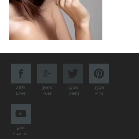
287k
300k
1900
1500
Likes
Vues
Tweets
Pins
540
Abonnés