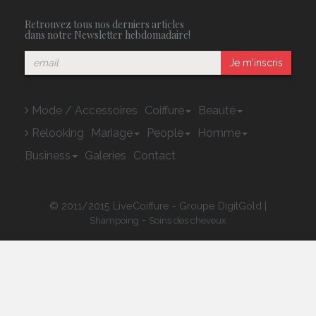
Retrouvez tous nos derniers articles
dans notre Newsletter hebdomadaire!
Je m'inscris
Mode / Accessoires
Coiffure
Beauté
Relooking
Mariage
People
Homme
Business
Galeries
Contact
© 2011/2015 LiveCoiffure - Groupe DigitGold |
-
Shampoing
Soins des cheveux