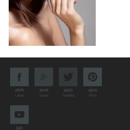
287k
300k
1900
1500
Likes
Vues
Tweets
Pins
540