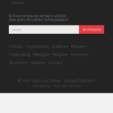
Abonnés
Retrouvez tous nos derniers articles
dans notre Newsletter hebdomadaire!
Je m'inscris
Mode / Accessoires
Coiffure
Beauté
Relooking
Mariage
People
Homme
Business
Galeries
Contact
© 2011/2015 LiveCoiffure - Groupe DigitGold |
-
Shampoing
Soins des cheveux