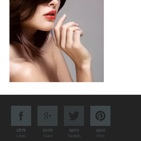
287k
300k
1900
1500
Likes
Vues
Tweets
Pins