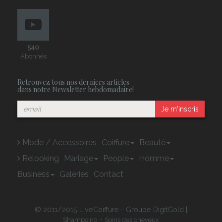
540
Abonnés
Retrouvez tous nos derniers articles
dans notre Newsletter hebdomadaire!
Je m'inscris
Mode / Accessoires
Coiffure
Beauté
Relooking
Mariage
People
Homme
Business
Galeries
Contact
© 2011/2015 LiveCoiffure - Groupe DigitGold |
-
Shampoing
Soins des cheveux