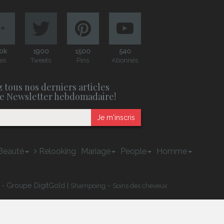
0k
1900
1500
540
es
Tweets
Pins
Abonnés
 tous nos derniers articles
e Newsletter hebdomadaire!
Je m'inscris
Beauté
Relooking
Mariage
People
Homme
 - Groupe DigitGold |
-
Shampoing
Soins des cheveux