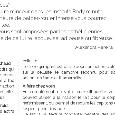
nces?
ure minceur dans les instituts Body minute.
heure de palper-rouler intense vous pourrez
itée.
vous sont proposées par les esthéticiennes
e de cellulite, acqueuse, adipeuse ou fibreuse.
Alexandra Pereira
cellulite.
 chaud
Le lierre grimpant est utilisé pour son action cibl
tifs qui
sur la cellulite, le camphre reconnu pour s
e corps,
action tonifiante et l’hamamélis.
re à thé
n action
A faire chez vous
on effet
En complément de votre cure silhouette vo
s !
pouvez utiliser à la maison le lait pour le cor
raffermissant, qui permet de réduire les capitons 
roid
l’aspect peau d’orange.
 actifs
Ce lait à la texture fondante pénètre dès s