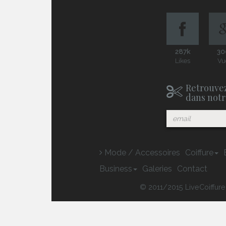
287k
30
Likes
Vu
Retrouvez
dans notr
Mode / Accessoires
Coiffure
Business
Galeries
Contact
© 2011/2015 LiveCoiffure