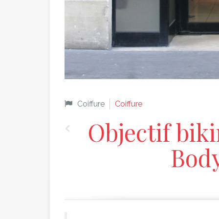
Coiffure
Coiffure
Objectif bik
Bod