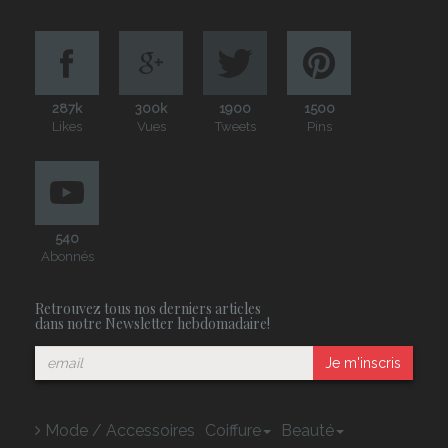
287k
300k
1900
1500
Likes
Vues
Tweets
Pins
540
Abonnés
Retrouvez tous nos derniers articles
dans notre Newsletter hebdomadaire!
Je m'inscris
Mode / Accessoires
Coiffure
Beauté