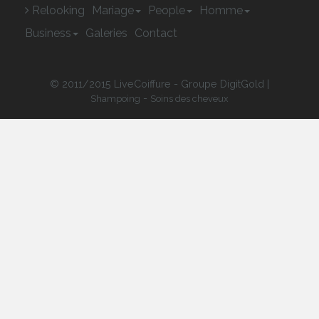
Relooking
Mariage
People
Homme
Business
Galeries
Contact
© 2011/2015 LiveCoiffure - Groupe DigitGold |
-
Shampoing
Soins des cheveux