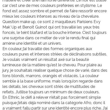
matière et créer une harmonie différente. Le noir est utilisé
car c’est une de mes couleurs préférées en stylisme. Le
fond est assez sombre et permet de faire ressortir encore
mieux les couleurs intenses au niveau de la chevelure.
Question make up, ce sont 2 maquilleurs Parisiens Evy
Mak’ Up et Benoît Guinot qui ont travaillé les yeux très
foncés, le teint blafard et la bouche intense. C’est toujours
une surprise dans ce métier de voir le rendu final qui
amène une identité et un univers.
En couleur, j’ai travaillé des formes organiques aux
couleurs pures et intenses striées de déclinaisons subtiles.
Je voulais vraiment un résultat axé sur la beauté
lumineuse de la matière qu'est le cheveu. Pour plaire au
jury, je souhaitais réaliser quelque chose de varié, dans des
tons blonds, marrons, orangés et violacés. La couleur
semble à la base uniforme, mais lorsqu’on regarde dans
les détails, les cheveux sont striés de multitudes de
reflets. J’utilise toujours un minimum de deux couleurs.
En Ethnic, le défi à relever n’était pas forcément simple
puisque j’étais déjà nominé dans la catégorie Afro, donc il
a vraiment fallu partir sur une identité encore plus riche. J’ai