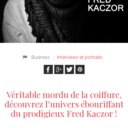
Business
Interviews et portraits
Véritable mordu de la coiffure,
découvrez l’univers ébouriffant
du prodigieux Fred Kaczor !