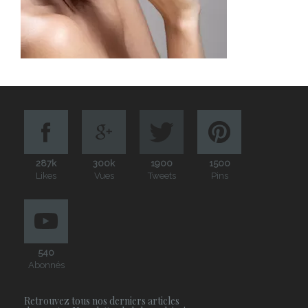
287k
300k
1900
1500
Likes
Vues
Tweets
Pins
540
Abonnés
Retrouvez tous nos derniers articles