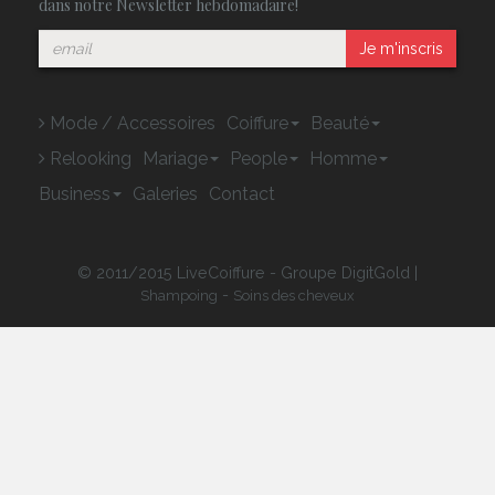
dans notre Newsletter hebdomadaire!
Je m'inscris
Mode / Accessoires
Coiffure
Beauté
Relooking
Mariage
People
Homme
Business
Galeries
Contact
© 2011/2015 LiveCoiffure - Groupe DigitGold |
-
Shampoing
Soins des cheveux