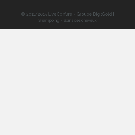
© 2011/2015 LiveCoiffure - Groupe DigitGold |
-
Shampoing
Soins des cheveux