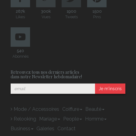
287k
300k
1900
1500
Likes
Vues
Tweets
Pins
540
Abonnés
Retrouvez tous nos derniers articles
dans notre Newsletter hebdomadaire!
Je m'inscris
Mode / Accessoires
Coiffure
Beauté
Relooking
Mariage
People
Homme
Business
Galeries
Contact