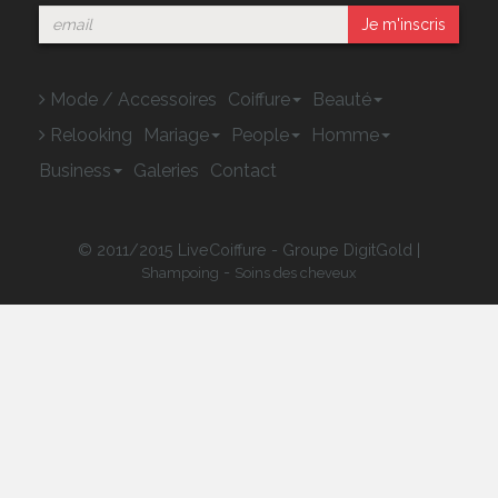
Je m'inscris
Mode / Accessoires
Coiffure
Beauté
Relooking
Mariage
People
Homme
Business
Galeries
Contact
© 2011/2015 LiveCoiffure - Groupe DigitGold |
-
Shampoing
Soins des cheveux