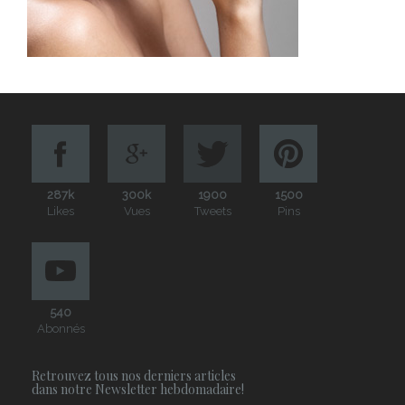
287k
300k
1900
1500
Likes
Vues
Tweets
Pins
540
Abonnés
Retrouvez tous nos derniers articles
dans notre Newsletter hebdomadaire!