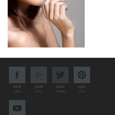
287k
300k
1900
1500
Likes
Vues
Tweets
Pins