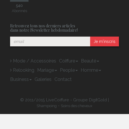
540
Abonnés
Retrouvez tous nos derniers articles
dans notre Newsletter hebdomadaire!
Je m'inscris
Mode / Accessoires
Coiffure
Beauté
Relooking
Mariage
People
Homme
Business
Galeries
Contact
© 2011/2015 LiveCoiffure - Groupe DigitGold |
-
Shampoing
Soins des cheveux