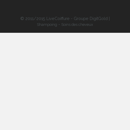
© 2011/2015 LiveCoiffure - Groupe DigitGold |
-
Shampoing
Soins des cheveux