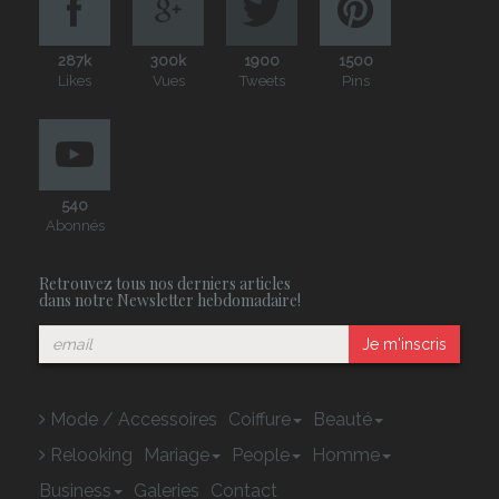
287k
300k
1900
1500
Likes
Vues
Tweets
Pins
540
Abonnés
Retrouvez tous nos derniers articles
dans notre Newsletter hebdomadaire!
Je m'inscris
Mode / Accessoires
Coiffure
Beauté
Relooking
Mariage
People
Homme
Business
Galeries
Contact