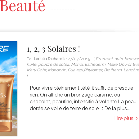
Beauté
1, 2, 3 Solaires !
Par
Laetitia Richard
le
27/07/2015
- (
Bronzant, auto-bronzan
huile, poudre de soleil, Monoi, Esthederm, Make Up For Eve
Mary Cohr, Monoprix, Guayapi,Phytomer, Biotherm, Lancô
)
Pour vivre pleinement l’été, il suffit de presque
rien. On affiche un bronzage caramel ou
chocolat, peaufiné, intensifié à volonté.La peau
dorée se voile de terre de soleil : De la plus...
Lire plus