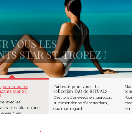
R VOUS LES
 STAR ST. TROPEZ !
5
é pour vous les
J’ai testé pour vous : La
Maq
zants star ST.
collection TAO de RITUALS
ten
!
C’est lors d’une escale à l’aéroport
Pour
ge, avec les
surdimensionné d’Amsterdam,
maqu
ants, n'est plus qu'une
que mon regard ...
femm
envie. C'est ...