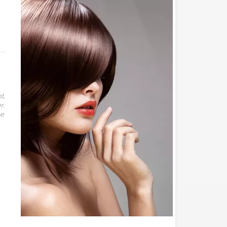
t,
r,
me