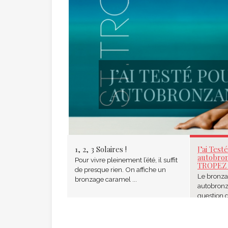
J’AI TESTÉ POU
AUTOBRONZANTS
Laetitia Richard le
06/07/201
Par
1, 2, 3 Solaires !
J’ai Test
autobron
Pour vivre pleinement l’été, il suffit
TROPEZ 
de presque rien. On affiche un
Le bronza
bronzage caramel ...
autobronz
question d'