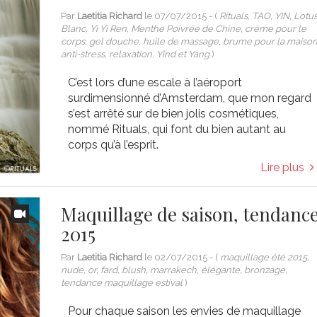
Par
Laetitia Richard
le
07/07/2015
- (
Rituals, TAO, YIN, Lotu
Blanc, Yi Yi Ren, Menthe Poivrée de Chine, crème pour le
corps, gel douche, huile de massage, brume pour la maison
anti-stress, relaxation, Yind et Yang
)
C’est lors d’une escale à l’aéroport
surdimensionné d’Amsterdam, que mon regard
s’est arrêté sur de bien jolis cosmétiques,
nommé Rituals, qui font du bien autant au
corps qu’à l’esprit.
Lire plus
Maquillage de saison, tendanc
2015
Par
Laetitia Richard
le
02/07/2015
- (
maquillage été 2015,
nude, or, fard, blush, marrakech, élégante, bronzage,
tendance maquillage estival
)
Pour chaque saison les envies de maquillage