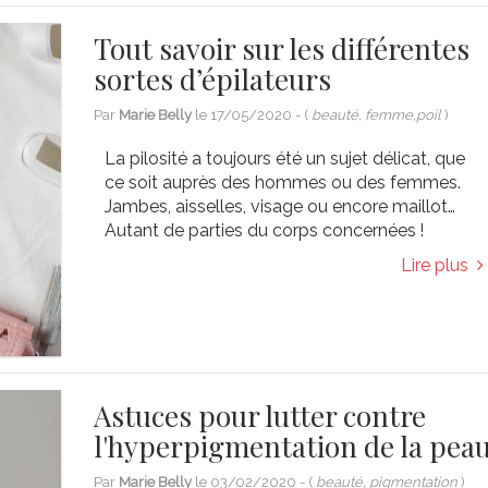
Tout savoir sur les différentes
sortes d’épilateurs
Par
Marie Belly
le
17/05/2020
- (
beauté, femme,poil
)
La pilosité a toujours été un sujet délicat, que
ce soit auprès des hommes ou des femmes.
Jambes, aisselles, visage ou encore maillot…
Autant de parties du corps concernées !
Lire plus
Astuces pour lutter contre
l'hyperpigmentation de la pea
Par
Marie Belly
le
03/02/2020
- (
beauté, pigmentation
)