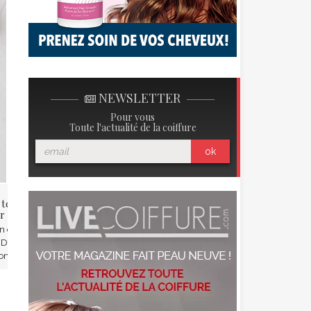
NEWSLETTER
Pour vous
Toute l'actualité de la coiffure
ok
 tendances maquillage
Rougeurs sur le visage : nos
r le printemps 2019
astuces pour leur dire Adieu
in de l’hiver approche à grand
Vos rougeurs sur le visage ne sont
 Dans un mois à peine, nous
dues ni à la timidité ni à un abus
ons dans une ...
d’alcool ? ...