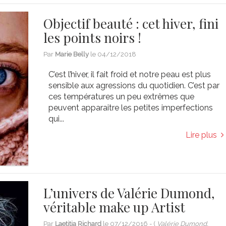
Objectif beauté : cet hiver, fini
les points noirs !
Par
Marie Belly
le
04/12/2018
C’est l’hiver, il fait froid et notre peau est plus
sensible aux agressions du quotidien. C’est par
ces températures un peu extrêmes que
peuvent apparaitre les petites imperfections
qui...
Lire plus
L’univers de Valérie Dumond,
véritable make up Artist
Par
Laetitia Richard
le
07/12/2016
- (
Valérie Dumond,