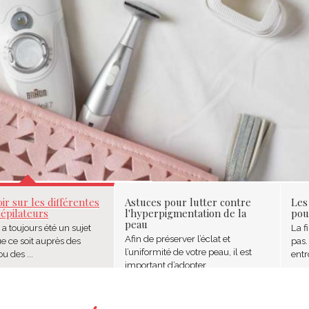
ir sur les différentes
Astuces pour lutter contre
Les
’épilateurs
l'hyperpigmentation de la
pou
peau
é a toujours été un sujet
La f
Afin de préserver l’éclat et
ue ce soit auprès des
pas.
l’uniformité de votre peau, il est
 des ...
entr
important d’adopter ...