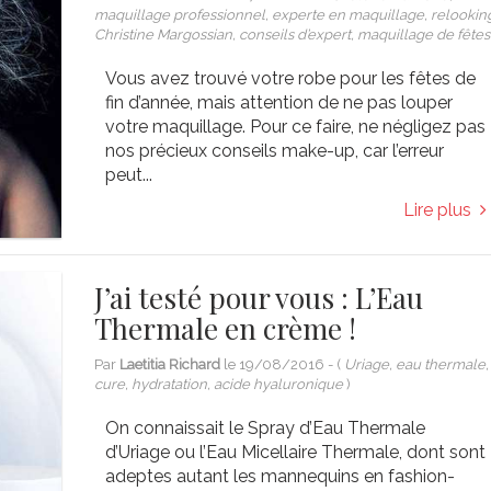
maquillage professionnel, experte en maquillage, relookin
Christine Margossian, conseils d’expert, maquillage de fêtes
Vous avez trouvé votre robe pour les fêtes de
fin d’année, mais attention de ne pas louper
votre maquillage. Pour ce faire, ne négligez pas
nos précieux conseils make-up, car l’erreur
peut...
Lire plus
J’ai testé pour vous : L’Eau
Thermale en crème !
Par
Laetitia Richard
le
19/08/2016
- (
Uriage, eau thermale,
cure, hydratation, acide hyaluronique
)
On connaissait le Spray d’Eau Thermale
d’Uriage ou l’Eau Micellaire Thermale, dont sont
adeptes autant les mannequins en fashion-