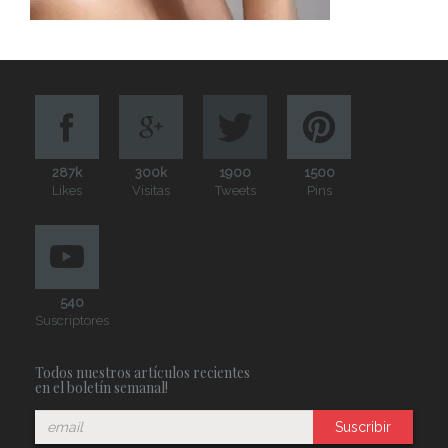
287k
300k
1900
1500
Likes
Visitas
Tweets
Pins
540
Suscriptores
Todos nuestros artículos recientes
en el boletín semanal!
Suscribir