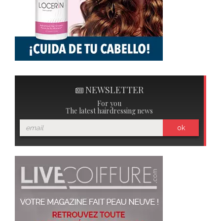
NEWSLETTER
For you
The latest hairdressing news
ok