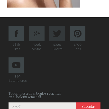
287k
300k
1900
1500
Likes
Visitas
Tweets
Pins
540
Suscriptores
Todos nuestros artículos recientes
en el boletín semanal!
Suscribir