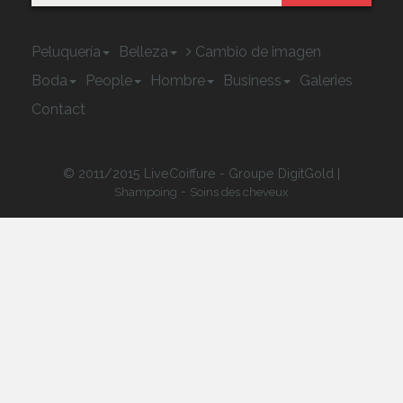
Peluquería
Belleza
Cambio de imagen
Boda
People
Hombre
Business
Galeries
Contact
© 2011/2015 LiveCoiffure - Groupe DigitGold |
-
Shampoing
Soins des cheveux