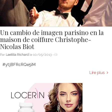
Un cambio de imagen parisino en la
maison de coiffure Christophe-
Nicolas Biot
Par
Laetitia Richard
le
10/05/2013
- (
)
#yt:jBFRcRQe5iM
Lire plus