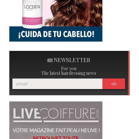
NEWSLETTER
For you
The latest hairdressing news
ok