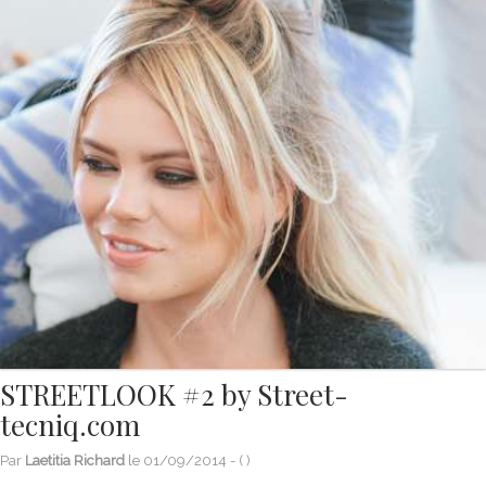
STREETLOOK #2 by Street-
tecniq.com
Par
Laetitia Richard
le
01/09/2014
- (
)