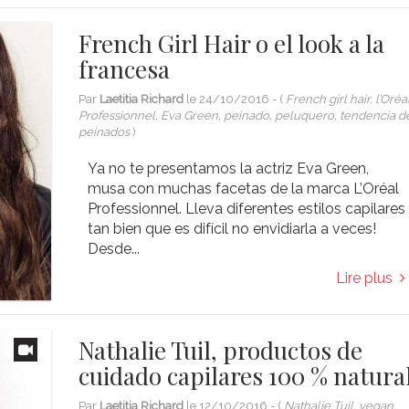
French Girl Hair o el look a la
francesa
Par
Laetitia Richard
le
24/10/2016
- (
French girl hair, l’Oréa
Professionnel, Eva Green, peinado, peluquero, tendencia d
peinados
)
Ya no te presentamos la actriz Eva Green,
musa con muchas facetas de la marca L’Oréal
Professionnel. Lleva diferentes estilos capilares
tan bien que es difícil no envidiarla a veces!
Desde...
Lire plus
Nathalie Tuil, productos de
cuidado capilares 100 % natura
Par
Laetitia Richard
le
12/10/2016
- (
Nathalie Tuil, vegan,