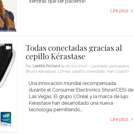
¡tendrás que ser paciente!
Lire plus
Todas conectadas gracias al
cepillo Kérastase
Par
Laetitia Richard
le
18/01/2017
- (
peinado, peluquero,
Bruno Kérastase, L’Oréal, cepillo conectado, Hair Coach
)
Una innovación mundial recompensada
durante el Consumer Electronics Show(CES) de
Las Vegas. El grupo L’Oréal y la marca de lujo
Kérastase han desarrollado una nueva
tecnología permitiendo...
Lire plus