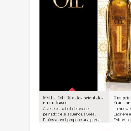
Mythic Oil : Rituales orientales
Una prim
en un frasco
Francine
A veces es difícil obtener el
La nueva 
peinado de sus sueños. l’Oréal
Ladrière 
Professionnel propone una gama
Entramos 
de aceites que se adapta a cada
donde las
tipo de pelo.
falsamente