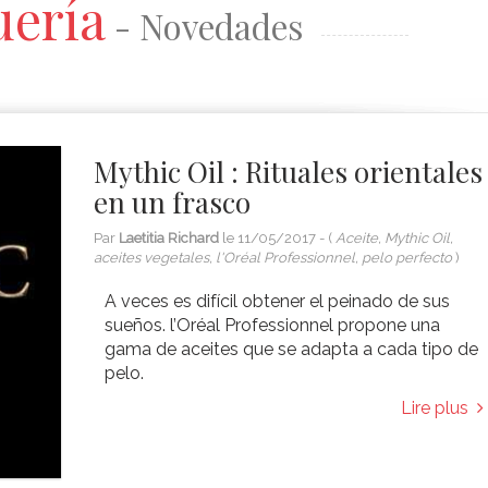
ería
- Novedades
ar al rubio a veces...
primavera-verano 2017 será
marcada...
Mythic Oil : Rituales orientales
en un frasco
Par
Laetitia Richard
le
11/05/2017
- (
Aceite, Mythic Oil,
aceites vegetales, l'Oréal Professionnel, pelo perfecto
)
A veces es difícil obtener el peinado de sus
sueños. l’Oréal Professionnel propone una
gama de aceites que se adapta a cada tipo de
pelo.
Lire plus