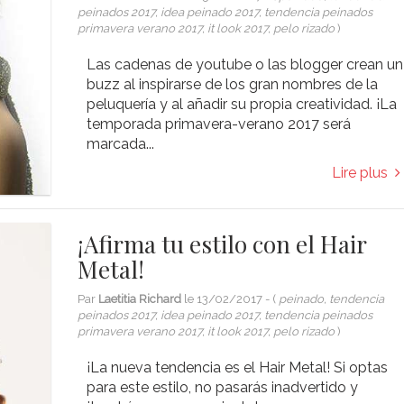
peinados 2017, idea peinado 2017, tendencia peinados
primavera verano 2017, it look 2017, pelo rizado
)
Las cadenas de youtube o las blogger crean un
buzz al inspirarse de los gran nombres de la
peluquería y al añadir su propia creatividad. ¡La
temporada primavera-verano 2017 será
marcada...
Lire plus
¡Afirma tu estilo con el Hair
Metal!
Par
Laetitia Richard
le
13/02/2017
- (
peinado, tendencia
peinados 2017, idea peinado 2017, tendencia peinados
primavera verano 2017, it look 2017, pelo rizado
)
¡La nueva tendencia es el Hair Metal! Si optas
para este estilo, no pasarás inadvertido y