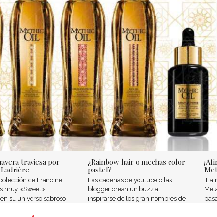
avera traviesa por
¿Rainbow hair o mechas color
¡Afi
 Ladrière
pastel?
Met
colección de Francine
Las cadenas de youtube o las
¡La 
es muy «Sweet».
blogger crean un buzz al
Meta
en su universo sabroso
inspirarse de los gran nombres de
pasa
 líneas puras se vuelven
la peluquería y al añadir su propia
ser 
 sofisticadas. El objetivo
creatividad. ¡La temporada