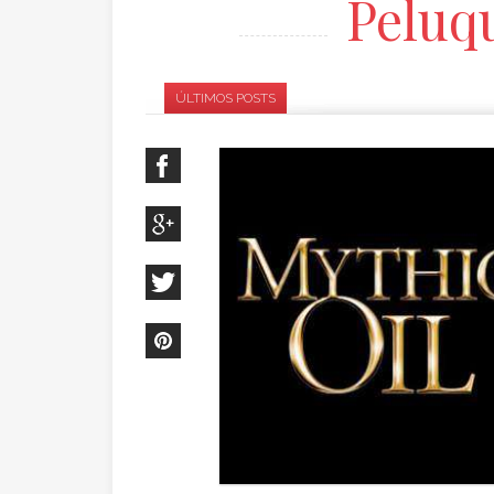
Peluqu
es de honr
ÚLTIMOS POSTS