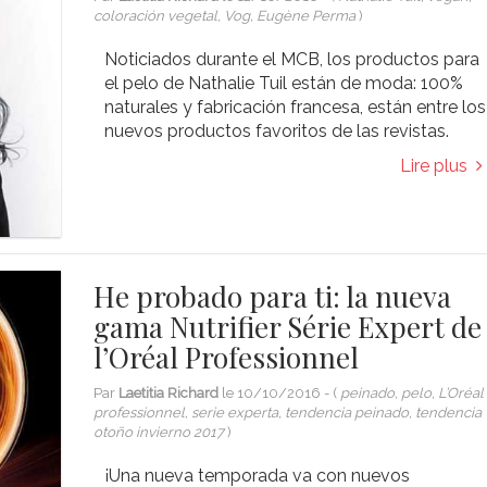
coloración vegetal, Vog, Eugène Perma
)
Noticiados durante el MCB, los productos para
el pelo de Nathalie Tuil están de moda: 100%
naturales y fabricación francesa, están entre los
nuevos productos favoritos de las revistas.
Lire plus
He probado para ti: la nueva
gama Nutrifier Série Expert de
l’Oréal Professionnel
Par
Laetitia Richard
le
10/10/2016
- (
peinado, pelo, L’Oréal
professionnel, serie experta, tendencia peinado, tendencia
otoño invierno 2017
)
¡Una nueva temporada va con nuevos