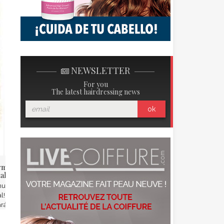
NEWSLETTER
For you
The latest hairdressing news
ok
rma tu estilo con el Hair
Todas conectadas gracias al
al!
cepillo Kérastase
nueva tendencia es el Hair
Una innovación mundial
l! Si optas para este estilo, no
recompensada durante el
rás inadvertido y ¡tendrás que
Consumer Electronics Show(CES)
paciente!
de Las Vegas. El grupo L’Oréal y la
marca de lujo Kérastase han