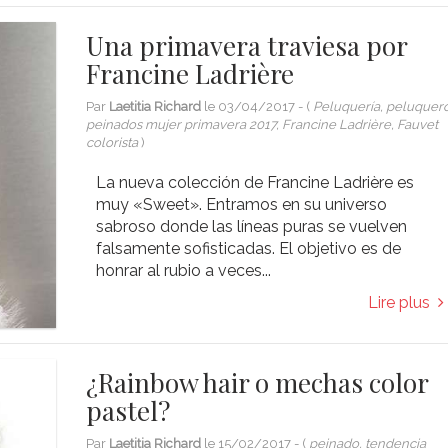
Una primavera traviesa por
Francine Ladrière
Par
Laetitia Richard
le
03/04/2017
- (
Peluquería, peluquer
peinados mujer primavera 2017, Francine Ladrière, Fauvet
colorista
)
La nueva colección de Francine Ladrière es
muy «Sweet». Entramos en su universo
sabroso donde las líneas puras se vuelven
falsamente sofisticadas. El objetivo es de
honrar al rubio a veces...
Lire plus
¿Rainbow hair o mechas color
pastel?
Par
Laetitia Richard
le
15/02/2017
- (
peinado, tendencia