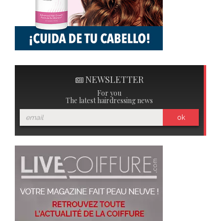
NEWSLETTER
For you
The latest hairdressing news
ok