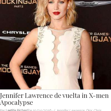
Jennifer Lawrence de vuelta in X-men
Apocalypse
Par
Laetitia Richard
le
15/04/2016
- (
Jennifer Lawrence, Dior, Chris