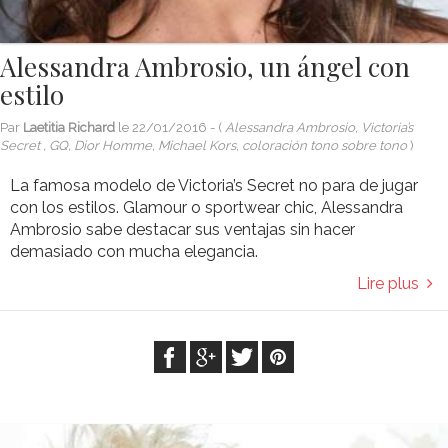
Alessandra Ambrosio, un ángel con
estilo
Par
Laetitia Richard
le
22/01/2016
- (
Alessandra Ambrosio, Victoria’s
Secret , GQ, Dior Homme, Michael Kors, coloración tono sobre tono
)
La famosa modelo de Victoria’s Secret no para de jugar
con los estilos. Glamour o sportwear chic, Alessandra
Ambrosio sabe destacar sus ventajas sin hacer
demasiado con mucha elegancia.
Lire plus