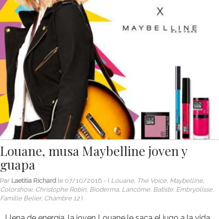
Louane, musa Maybelline joven y
guapa
Par
Laetitia Richard
le
07/10/2016
- (
Louane, The Voice, Maybelline,
Colorshow, Christophe Robin, Bioderma, Lancôme, Batiste, Embryolisse,
Famille Belier, Chambre 12
)
Llena de energía, la joven Louane le saca el jugo a la vida.