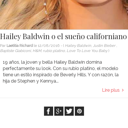
Hailey Baldwin o el sueño californiano
Par
Laetitia Richard
le
12/08/2016
- (
Hailey Baldwin, Justin Bieber ,
Baptiste Giabiconi, H&M, rubio platino, Love To Love You Baby
)
19 años, la joven y bella Hailey Baldwin domina
perfectamente su look. Con su rubio platino, el modelo
tiene un estilo inspirado de Beverly Hills. Y con razón, la
hija de Stephen y Kennya...
Lire plus