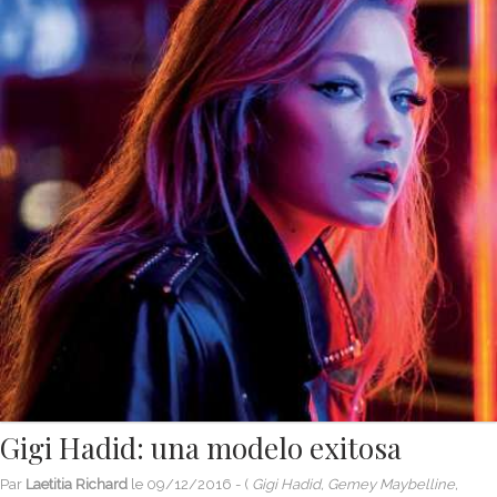
Gigi Hadid: una modelo exitosa
Par
Laetitia Richard
le
09/12/2016
- (
Gigi Hadid, Gemey Maybelline,