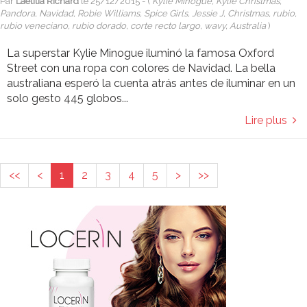
Par
Laetitia Richard
le
25/12/2015
- (
Kylie Minogue, Kylie Christmas,
Pandora, Navidad, Robie Williams, Spice Girls, Jessie J, Christmas, rubio,
rubio veneciano, rubio dorado, corte recto largo, wavy, Australia
)
La superstar Kylie Minogue iluminó la famosa Oxford
Street con una ropa con colores de Navidad. La bella
australiana esperó la cuenta atrás antes de iluminar en un
solo gesto 445 globos...
Lire plus
<<
<
1
2
3
4
5
>
>>