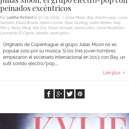
peinados excéntricos
Par
Laetitia Richard
le
30/12/2015
- (
Julias Moon, Bay, Electro-pop, Louis
Samson, David Bowie, Adam Levine, Ryan Gosling, Justin Bieber, Katy
Perry, Nicky Minaj, Rita Ora, Oliver Kincaid, Jared Letho, David Beckham,
Leonardo Di Caprio, Hipster, androgino
)
Originario de Copenhague, el grupo Julias Moon no es
popular solo por su música. Si los tres joven hombres
empezaron el escenario internacional en 2013 con Bay, un
sutil sonido electro/pop,...
Lire plus