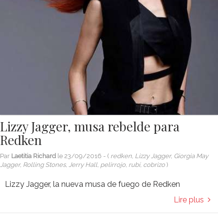
Lizzy Jagger, musa rebelde para
Redken
Par
Laetitia Richard
le
23/09/2016
- (
redken, Lizzy Jagger, Giorgia May
Jagger, Rolling Stones, Jerry Hall, pelirrojo, rubí, cobrizo
)
Lizzy Jagger, la nueva musa de fuego de Redken
Lire plus