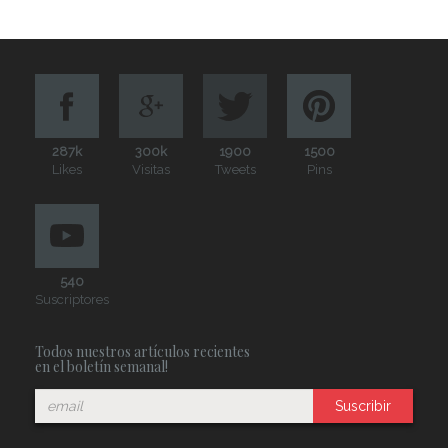
287k
300k
1900
1500
Likes
Visitas
Tweets
Pins
540
Suscriptores
Todos nuestros artículos recientes
en el boletín semanal!
Suscribir