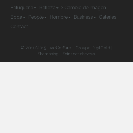
Peluquería
Belleza
Cambio de imagen
Boda
People
Hombre
Business
Galeries
Contact
© 2011/2015 LiveCoiffure - Groupe DigitGold |
-
Shampoing
Soins des cheveux