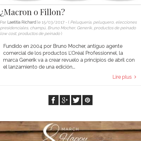
¿Macron o Fillon?
Par
Laetitia Richard
le
15/03/2017
- (
Peluquería, peluquero, elecciones
presidenciales, champú, Bruno Mocher, Generik, productos de peinado
low cost, productos de peinado
)
Fundido en 2004 por Bruno Mocher, antiguo agente
comercial de los productos L’Oréal Professionnel, la
marca Generik va a crear revuelo a principios de abril con
el lanzamiento de una edición...
Lire plus