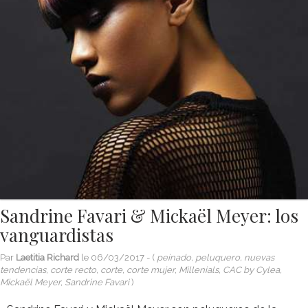
Sandrine Favari & Mickaël Meyer: los
vanguardistas
Par
Laetitia Richard
le
06/03/2017
- (
peinado, peluquero, nuevas
tendencias, corte recto, corte, corte mujer, Millenials, CAC by Cylea,
Mickaël Meyer, Sandrine Favari
)