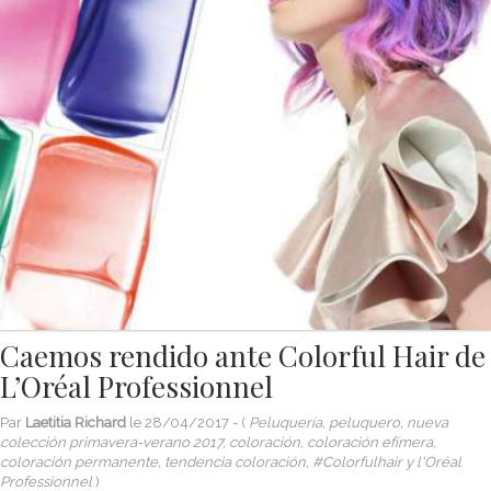
Caemos rendido ante Colorful Hair de
L’Oréal Professionnel
Par
Laetitia Richard
le
28/04/2017
- (
Peluquería, peluquero, nueva
colección primavera-verano 2017, coloración, coloración efímera,
coloración permanente, tendencia coloración, #Colorfulhair y l'Oréal
Professionnel
)