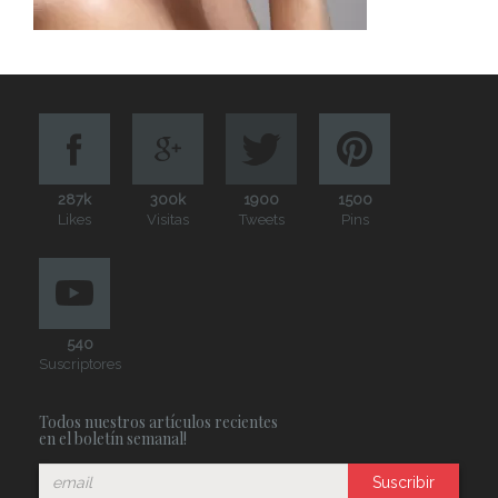
287k
300k
1900
1500
Likes
Visitas
Tweets
Pins
540
Suscriptores
Todos nuestros artículos recientes
en el boletín semanal!
Suscribir