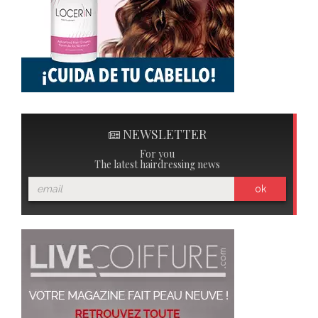
NEWSLETTER
For you
The latest hairdressing news
ok