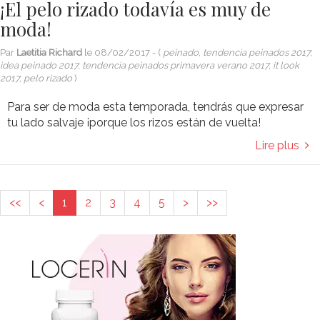
¡El pelo rizado todavía es muy de
moda!
Par
Laetitia Richard
le
08/02/2017
- (
peinado, tendencia peinados 2017,
idea peinado 2017, tendencia peinados primavera verano 2017, it look
2017, pelo rizado
)
Para ser de moda esta temporada, tendrás que expresar
tu lado salvaje ¡porque los rizos están de vuelta!
Lire plus
<<
<
1
2
3
4
5
>
>>