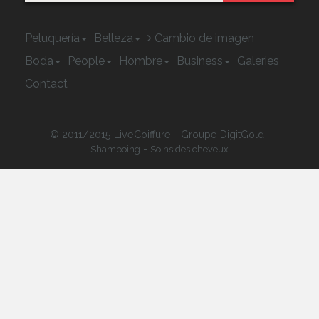
Peluquería
Belleza
Cambio de imagen
Boda
People
Hombre
Business
Galeries
Contact
© 2011/2015 LiveCoiffure - Groupe DigitGold |
-
Shampoing
Soins des cheveux