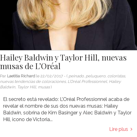
Hailey Baldwin y Taylor Hill, nuevas
musas de L’Oréal
Par
Laetitia Richard
le
22/02/2017
- (
peinado, peluquero, coloristas,
nuevas tendencias de coloraciones, L’Oréal Professionnel, Hailey
Baldwin, Taylor Hill, musas
)
El secreto está revelado: L’Oréal Professionnel acaba de
revelar el nombre de sus dos nuevas musas: Hailey
Baldwin, sobrina de Kim Basinger y Alec Baldwin y Taylor
Hill, icono de Victoria...
Lire plus