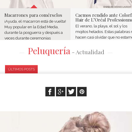
Macarrones para comérselos
Caemos rendido ante Colorf
Hair de L’Oréal Professionn
¡Ayuda, el macarron está de vuelta!
El verano, la playa, el sol y los
Muy popular en la Edad Media,
mojitos helados. Estas palabras 
durante la posguerra y después a
hacen casi olvidar que no estam
veces durante ceremonias
de vacaciones. ¿Y qué mejor que
tradicionales: comunión o boda
Peluquería
verano para atreverse a llevar u
versión Cyrilus, la pequeña
- Actualidad
peinado más colorado?...
trenza...
ÚLTIMOS POSTS