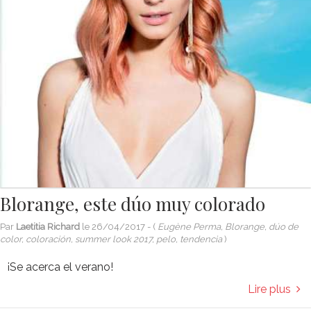
Blorange, este dúo muy colorado
Par
Laetitia Richard
le
26/04/2017
- (
Eugène Perma, Blorange, dúo de
color, coloración, summer look 2017, pelo, tendencia
)
¡Se acerca el verano!
Lire plus