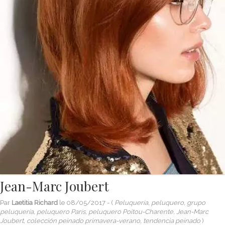
Jean-Marc Joubert
Par
Laetitia Richard
le
08/05/2017
- (
Peluquería, peluquero, grupo
peluquería, peluquero París, peluquero Poitou-Charente, Jean-Marc
Joubert, colección peinado primavera-verano, tendencia peinado
)