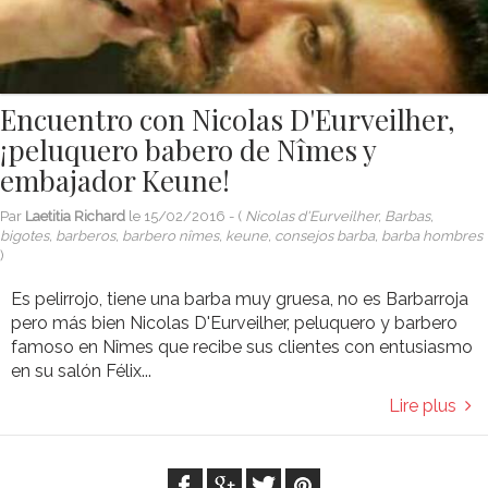
Encuentro con Nicolas D'Eurveilher,
¡peluquero babero de Nîmes y
embajador Keune!
Par
Laetitia Richard
le
15/02/2016
- (
Nicolas d'Eurveilher, Barbas,
bigotes, barberos, barbero nîmes, keune, consejos barba, barba hombres
)
Es pelirrojo, tiene una barba muy gruesa, no es Barbarroja
pero más bien Nicolas D'Eurveilher, peluquero y barbero
famoso en Nîmes que recibe sus clientes con entusiasmo
en su salón Félix...
Lire plus