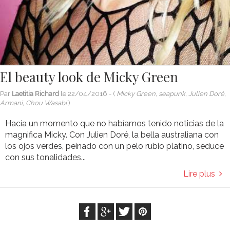
El beauty look de Micky Green
Par
Laetitia Richard
le
22/04/2016
- (
Micky Green, seapunk, Julien Doré,
Armani, Chou Wasabi
)
Hacía un momento que no habíamos tenido noticias de la
magnifica Micky. Con Julien Doré, la bella australiana con
los ojos verdes, peinado con un pelo rubio platino, seduce
con sus tonalidades...
Lire plus