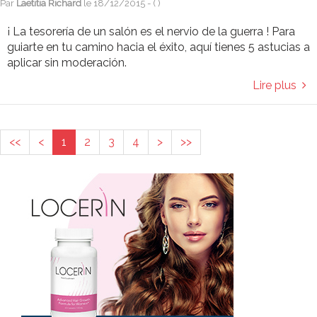
Par
Laetitia Richard
le
18/12/2015
- (
)
¡ La tesorería de un salón es el nervio de la guerra ! Para
guiarte en tu camino hacia el éxito, aquí tienes 5 astucias a
aplicar sin moderación.
Lire plus
<<
<
1
2
3
4
>
>>