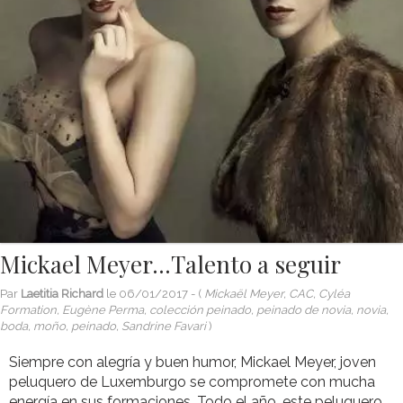
Mickael Meyer…Talento a seguir
Par
Laetitia Richard
le
06/01/2017
- (
Mickaël Meyer, CAC, Cyléa
Formation, Eugène Perma, colección peinado, peinado de novia, novia,
boda, moño, peinado, Sandrine Favari
)
Siempre con alegría y buen humor, Mickael Meyer, joven
peluquero de Luxemburgo se compromete con mucha
energía en sus formaciones. Todo el año, este peluquero