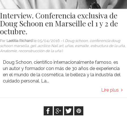
Interview. Conferencia exclusiva de
Doug Schoon en Marseille el 1 y 2 de
octubre.
Par
Laetitia Richard
le
05/04/2016
- (
Doug schoon, conferencia doug
schoon marsella, gel ,acrílico Nail art, uñas, esmalte, estructura de la uña,
Anatomie, reconstrucción de la uña
)
Doug Schoon, científico internacionalmente famoso, es
un autor y formador con más de 30 años de experiencia
en el mundo de la cosmética, le belleza y la industria del
cuidado personal. La...
Lire plus