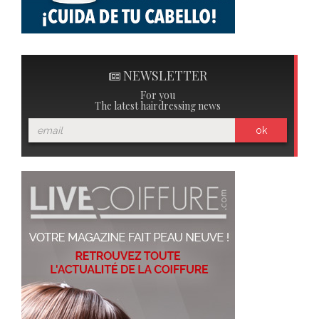
NEWSLETTER
For you
The latest hairdressing news
ok