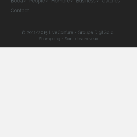
Boda
People
Hombre
Business
Galeries
Contact
© 2011/2015 LiveCoiffure - Groupe DigitGold |
-
Shampoing
Soins des cheveux