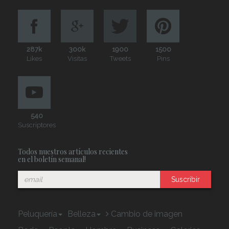
287k
300k
1900
1500
Likes
Visitas
Tweets
Pins
540
Suscriptores
Todos nuestros artículos recientes
en el boletín semanal!
Suscribir
Peluquería
Belleza
Cambio de imagen